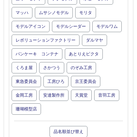
マッハ
ムサシノモデル
モリタ
モデルアイコン
モデルシーダー
モデルワム
レボリューションファクトリー
ダルマヤ
パンケーキ コンテナ
あとりえピクタ
くろま屋
さかつう
のぞみ工房
東急委員会
工房ひろ
京王委員会
金岡工房
安達製作所
天賞堂
音羽工房
珊瑚模型店
品名順並び替え