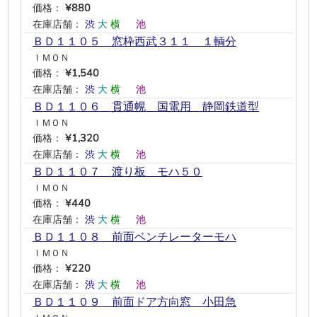
価格：
¥880
在庫店舗：
渋
大
横
―
池
―
ＢＤ１１０５ 窓枠西武３１１ １輌分
ＩＭＯＮ
価格：
¥1,540
在庫店舗：
渋
大
横
―
池
―
ＢＤ１１０６ 貫通幌 国電用 静岡鉄道型
ＩＭＯＮ
価格：
¥1,320
在庫店舗：
渋
大
横
―
池
―
ＢＤ１１０７ 渡り板 モハ５０
ＩＭＯＮ
価格：
¥440
在庫店舗：
渋
大
横
―
池
―
ＢＤ１１０８ 前面ベンチレーターモハ
ＩＭＯＮ
価格：
¥220
在庫店舗：
渋
大
横
―
池
―
ＢＤ１１０９ 前面ドア方向窓 小田急