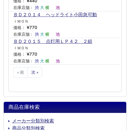
価格：
¥440
在庫店舗：
渋
大
横
―
池
―
ＢＤ２０１４ ヘッドライト小田急可動
ＩＭＯＮ
価格：
¥770
在庫店舗：
渋
大
横
―
池
―
ＢＤ２０１５ 点灯用ＬＰ４２ ２組
ＩＭＯＮ
価格：
¥770
在庫店舗：
渋
大
横
―
池
―
« 前
次 »
商品在庫検索
メーカー分類別検索
商品分類別検索