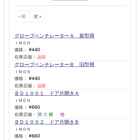
« 前
次 »
グローブベンチレーターＡ 新型用
ＩＭＯＮ
価格：
¥440
在庫店舗：
品切
グローブベンチレーターＢ 旧型用
ＩＭＯＮ
価格：
¥440
在庫店舗：
品切
ＢＤ１００１ ドア片開きＡ
ＩＭＯＮ
価格：
¥660
在庫店舗：
渋
大
横
―
池
―
ＢＤ１００２ ドア片開きＢ
ＩＭＯＮ
価格：
¥660