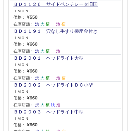
ＢＤ１１２６ サイドベンチレータ旧国
ＩＭＯＮ
価格：
¥550
在庫店舗：
渋
大
横
―
池
宿
ＢＤ１１９１ 穴なし手すり棒座金付き
ＩＭＯＮ
価格：
¥660
在庫店舗：
渋
大
横
―
池
―
ＢＤ２００１ ヘッドライト大型
ＩＭＯＮ
価格：
¥660
在庫店舗：
渋
大
横
―
池
宿
ＢＤ２００２ ヘッドライトＤＣ小型
ＩＭＯＮ
価格：
¥660
在庫店舗：
渋
大
横
秋
池
―
ＢＤ２００３ ヘッドライト中型
ＩＭＯＮ
価格：
¥660