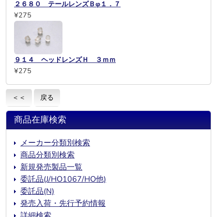
２６８０ テールレンズＢφ１．７
¥275
９１４ ヘッドレンズＨ ３ｍｍ
¥275
＜＜
戻る
商品在庫検索
メーカー分類別検索
商品分類別検索
新規発売製品一覧
委託品(J/HO1067/HO他)
委託品(N)
発売入荷・先行予約情報
詳細検索