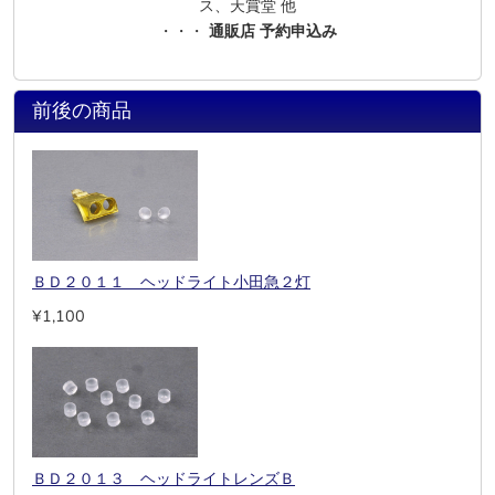
ス、天賞堂 他
・・・
通販店 予約申込み
前後の商品
ＢＤ２０１１ ヘッドライト小田急２灯
¥1,100
ＢＤ２０１３ ヘッドライトレンズＢ