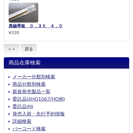
真鍮帯板 ０．３Ｘ ４．０
¥330
＜＜
戻る
商品在庫検索
メーカー分類別検索
商品分類別検索
新規発売製品一覧
委託品(J/HO1067/HO他)
委託品(N)
発売入荷・先行予約情報
詳細検索
バーコード検索