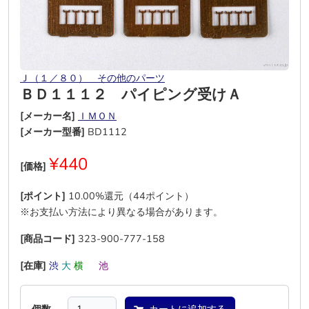
Ｊ（１／８０） その他のパーツ
ＢＤ１１１２ パイピング受けＡ
[メーカー名]
ＩＭＯＮ
[メーカー型番]
BD1112
¥440
[価格]
[ポイント]
10.00%還元（44ポイント）
※お支払い方法により異なる場合があります。
[商品コード]
323-900-777-158
[在庫]
渋
大
横
―
池
―