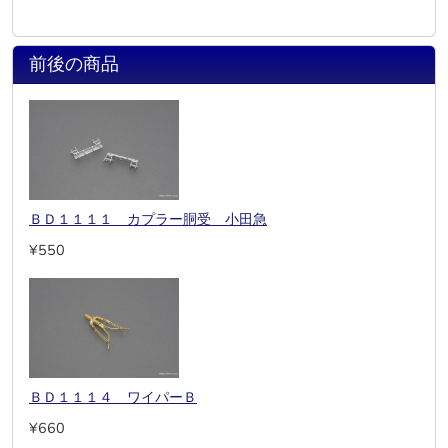
前後の商品
ＢＤ１１１１ カプラー胴受 小田急
¥550
ＢＤ１１１４ ワイパーＢ
¥660