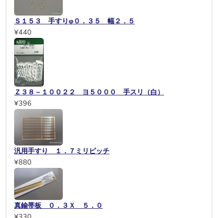
Ｓ１５３ 手すりφ０．３５ 幅２．５
¥440
Ｚ３８－１００２２ ヨ５０００ 手スリ（白）
¥396
汎用手すり １．７ミリピッチ
¥880
真鍮帯板 ０．３Ｘ ５．０
¥330