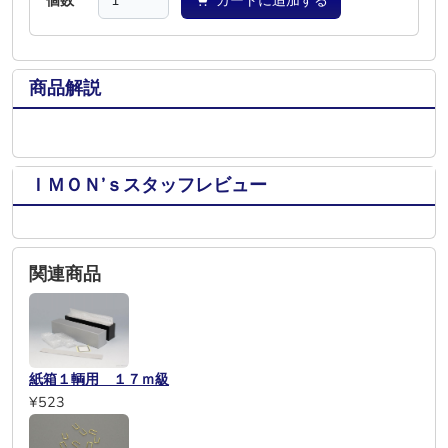
個数
カートに追加する
商品解説
ＩＭＯＮ’ｓスタッフレビュー
関連商品
紙箱１輌用 １７ｍ級
¥523