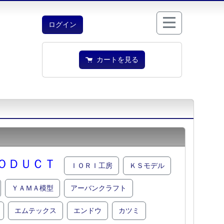
ログイン
カートを見る
ＯＤＵＣＴ
ＩＯＲＩ工房
ＫＳモデル
ＹＡＭＡ模型
アーバンクラフト
エムテックス
エンドウ
カツミ