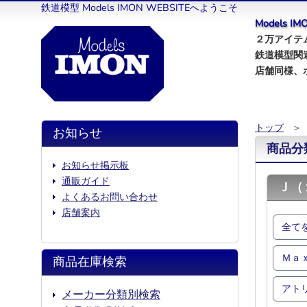
鉄道模型 Models IMON WEBSITEへようこそ
Models 
２万アイテム
鉄道模型関
店舗同様、
トップ
＞
お知らせ
商品分
お知らせ掲示板
通販ガイド
Ｊ（
よくあるお問い合わせ
店舗案内
全て
Ｍａ
商品在庫検索
アト
メーカー分類別検索