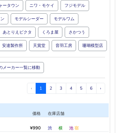
ャータウン
ニワ・モケイ
フジモデル
コン
モデルシーダー
モデルワム
あとりえピクタ
くろま屋
さかつう
安達製作所
天賞堂
音羽工房
珊瑚模型店
のメーカー一覧に移動
‹
1
2
3
4
5
6
›
価格
在庫店舗
¥990
渋
―
横
―
池
宿