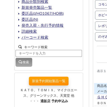
商品分類別検索
コモ
新規発売製品一覧
委託品(J/HO1067/HO他)
ホビ
委託品(N)
発売入荷・先行予約情報
レボ
詳細検索
のぞ
バーコード検索
キーワード検索
検索
表示
1
新規予約開始製品一覧
商品名
ＫＡＴＯ、ＴＯＭＩＸ、マイクロエー
メーカ
ス、グリーンマックス、天賞堂 他
ＧＨ
・・・
通販店 予約申込み
ＢＯＮ