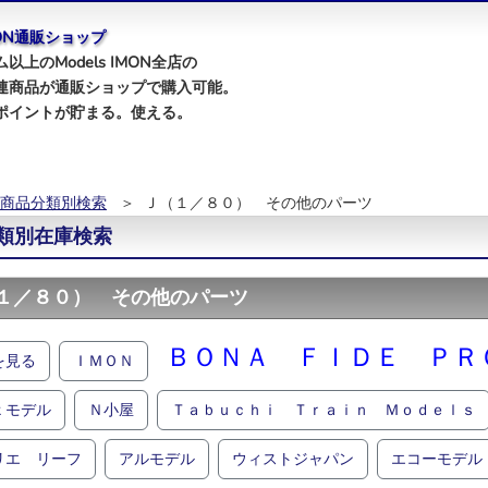
IMON通販ショップ
以上のModels IMON全店の
連商品が通販ショップで購入可能。
ポイントが貯まる。使える。
商品分類別検索
＞ Ｊ（１／８０） その他のパーツ
類別在庫検索
１／８０） その他のパーツ
ＢＯＮＡ ＦＩＤＥ ＰＲ
を見る
ＩＭＯＮ
ｘモデル
Ｎ小屋
Ｔａｂｕｃｈｉ Ｔｒａｉｎ Ｍｏｄｅｌｓ
リエ リーフ
アルモデル
ウィストジャパン
エコーモデル