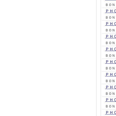
ＢＯＮ
ＰＨ
ＢＯＮ
ＰＨ
ＢＯＮ
ＰＨ
ＢＯＮ
ＰＨ
ＢＯＮ
ＰＨ
ＢＯＮ
ＰＨ
ＢＯＮ
ＰＨ
ＢＯＮ
ＰＨ
ＢＯＮ
ＰＨ