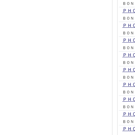
ＢＯＮ
ＰＨ
ＢＯＮ
ＰＨ
ＢＯＮ
ＰＨ
ＢＯＮ
ＰＨ
ＢＯＮ
ＰＨ
ＢＯＮ
ＰＨ
ＢＯＮ
ＰＨ
ＢＯＮ
ＰＨ
ＢＯＮ
ＰＨ