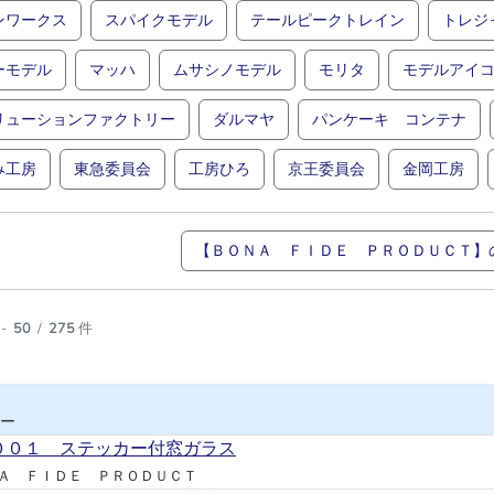
ンワークス
スパイクモデル
テールピークトレイン
トレジ
ーモデル
マッハ
ムサシノモデル
モリタ
モデルアイ
リューションファクトリー
ダルマヤ
パンケーキ コンテナ
み工房
東急委員会
工房ひろ
京王委員会
金岡工房
【ＢＯＮＡ ＦＩＤＥ ＰＲＯＤＵＣＴ】
-
50
/
275
件
ー
００１ ステッカー付窓ガラス
Ａ ＦＩＤＥ ＰＲＯＤＵＣＴ