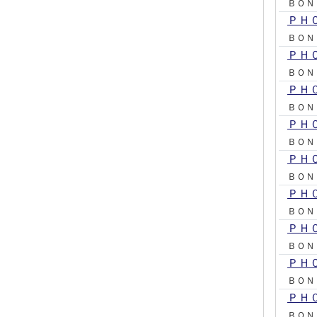
ＢＯＮ
ＰＨ
ＢＯＮ
ＰＨ
ＢＯＮ
ＰＨ
ＢＯＮ
ＰＨ
ＢＯＮ
ＰＨ
ＢＯＮ
ＰＨ
ＢＯＮ
ＰＨ
ＢＯＮ
ＰＨ
ＢＯＮ
ＰＨ
ＢＯＮ