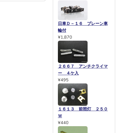
日車Ｄ－１６ プレーン車
輪付
¥1,870
２６６７ アンチクライマ
ー ４ケ入
¥495
１６１３ 前照灯 ２５０
Ｗ
¥440