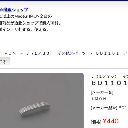
IMON通販ショップ
以上のModels IMON全店の
連商品が通販ショップで購入可能。
ポイントが貯まる。使える。
ＩＭＯＮ
＞
Ｊ（１／８０） その他のパーツ
＞ ＢＤ１１０１ ア
戻る
Ｊ（１／８０） そ
ＢＤ１１０
[メーカー名]
ＩＭＯＮ
[メーカー型番]
BD1
¥440
[価格]