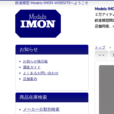
鉄道模型 Models IMON WEBSITEへようこそ
Models 
２万アイテム
鉄道模型関
店舗同様、
トップ
＞
お知らせ
＜＜
お知らせ掲示板
通販ガイド
よくあるお問い合わせ
店舗案内
商品在庫検索
メーカー分類別検索