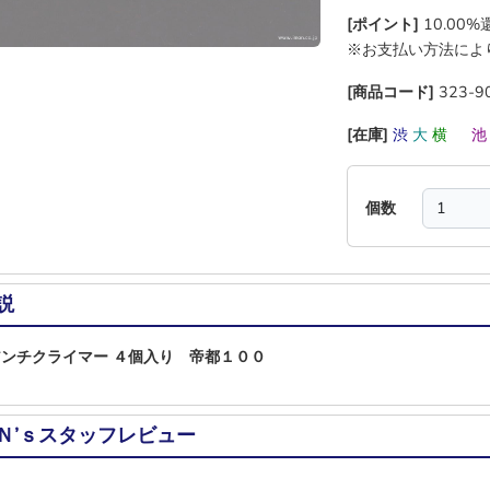
[ポイント]
10.00
※お支払い方法によ
[商品コード]
323-9
[在庫]
渋
大
横
―
個数
説
1アンチクライマー ４個入り 帝都１００
Ｎ’ｓスタッフレビュー