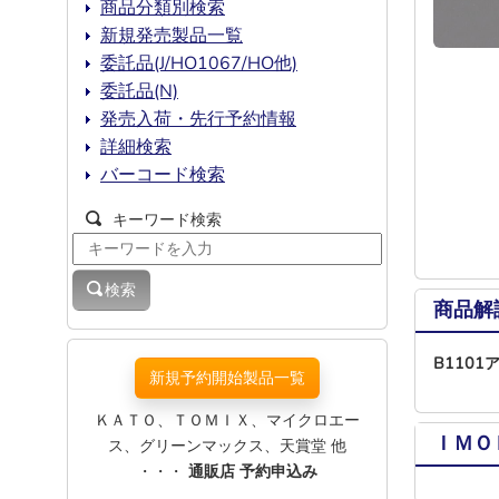
商品分類別検索
新規発売製品一覧
委託品(J/HO1067/HO他)
委託品(N)
発売入荷・先行予約情報
詳細検索
バーコード検索
キーワード検索
検索
商品解
B110
新規予約開始製品一覧
ＫＡＴＯ、ＴＯＭＩＸ、マイクロエー
ＩＭＯ
ス、グリーンマックス、天賞堂 他
・・・
通販店 予約申込み