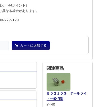
%還元（44ポイント）
り異なる場合があります。
00-777-129
池
―
カートに追加する
関連商品
ＢＤ２１０３ テールライ
ト一般旧型
¥440