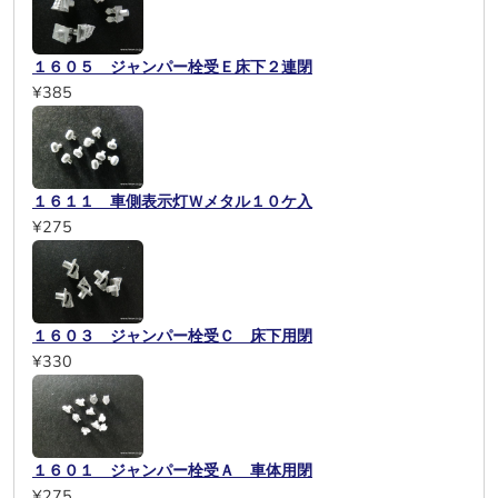
１６０５ ジャンパー栓受Ｅ床下２連閉
¥385
１６１１ 車側表示灯Ｗメタル１０ケ入
¥275
１６０３ ジャンパー栓受Ｃ 床下用閉
¥330
１６０１ ジャンパー栓受Ａ 車体用閉
¥275