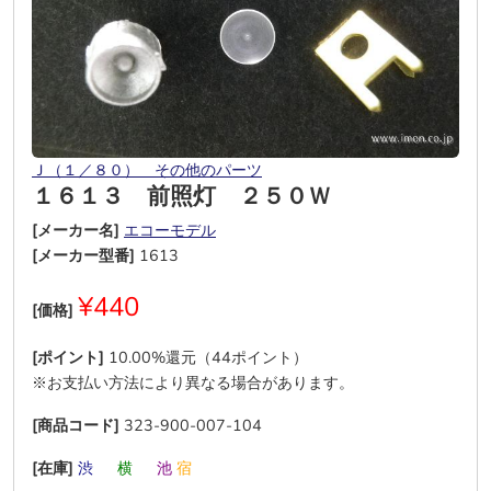
Ｊ（１／８０） その他のパーツ
１６１３ 前照灯 ２５０Ｗ
[メーカー名]
エコーモデル
[メーカー型番]
1613
¥440
[価格]
[ポイント]
10.00%還元（44ポイント）
※お支払い方法により異なる場合があります。
[商品コード]
323-900-007-104
[在庫]
渋
―
横
―
池
宿