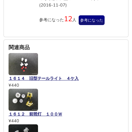
(2016-11-07)
12
参考になった
人
参考になった
関連商品
１６１４ 旧型テールライト ４ケ入
¥440
１６１２ 前照灯 １００Ｗ
¥440