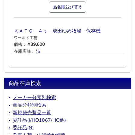
品名順並び替え
ＫＡＴＯ ４ｔ 成田ゆめ牧場 保存機
ワールド工芸
価格：
¥39,600
在庫店舗：
渋
―
―
―
―
―
商品在庫検索
メーカー分類別検索
商品分類別検索
新規発売製品一覧
委託品(J/HO1067/HO他)
委託品(N)