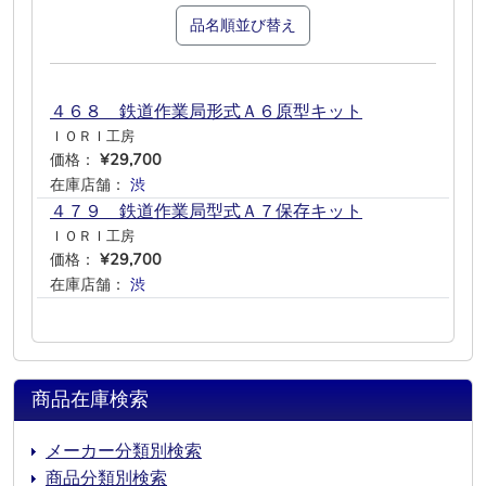
品名順並び替え
４６８ 鉄道作業局形式Ａ６原型キット
ＩＯＲＩ工房
価格：
¥29,700
在庫店舗：
渋
―
―
―
―
―
４７９ 鉄道作業局型式Ａ７保存キット
ＩＯＲＩ工房
価格：
¥29,700
在庫店舗：
渋
―
―
―
―
―
商品在庫検索
メーカー分類別検索
商品分類別検索