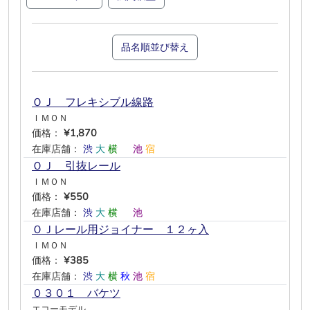
品名順並び替え
ＯＪ フレキシブル線路
ＩＭＯＮ
価格：
¥1,870
在庫店舗：
渋
大
横
―
池
宿
ＯＪ 引抜レール
ＩＭＯＮ
価格：
¥550
在庫店舗：
渋
大
横
―
池
―
ＯＪレール用ジョイナー １２ヶ入
ＩＭＯＮ
価格：
¥385
在庫店舗：
渋
大
横
秋
池
宿
０３０１ バケツ
エコーモデル