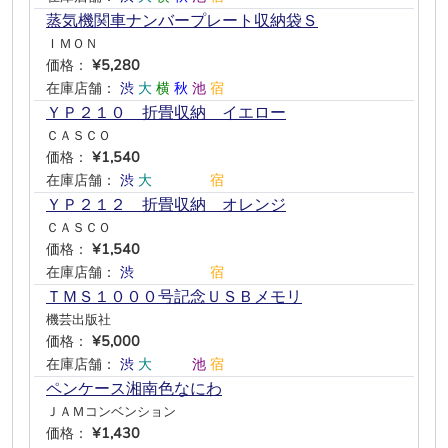
蒸気機関車ナンバープレート収納袋Ｓ
ＩＭＯＮ
価格：
¥5,280
在庫店舗：
渋
大
横
秋
池
宿
ＹＰ２１０ 折畳収納 イエロー
ＣＡＳＣＯ
価格：
¥1,540
在庫店舗：
渋
大
―
―
―
宿
ＹＰ２１２ 折畳収納 オレンジ
ＣＡＳＣＯ
価格：
¥1,540
在庫店舗：
渋
―
―
―
―
宿
ＴＭＳ１０００号記念ＵＳＢメモリ
機芸出版社
価格：
¥5,000
在庫店舗：
渋
大
―
―
池
宿
ペンケース湘南色なにわ
ＪＡＭコンベンション
価格：
¥1,430