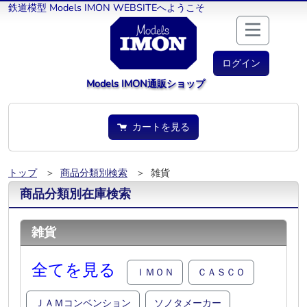
鉄道模型 Models IMON WEBSITEへようこそ
ログイン
Models IMON通販ショップ
カートを見る
トップ
＞
商品分類別検索
＞ 雑貨
商品分類別在庫検索
雑貨
全てを見る
ＩＭＯＮ
ＣＡＳＣＯ
ＪＡＭコンベンション
ソノタメーカー