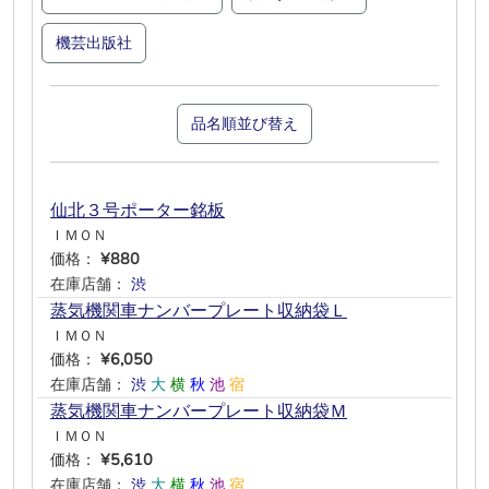
機芸出版社
品名順並び替え
仙北３号ポーター銘板
ＩＭＯＮ
価格：
¥880
在庫店舗：
渋
―
―
―
―
―
蒸気機関車ナンバープレート収納袋Ｌ
ＩＭＯＮ
価格：
¥6,050
在庫店舗：
渋
大
横
秋
池
宿
蒸気機関車ナンバープレート収納袋Ｍ
ＩＭＯＮ
価格：
¥5,610
在庫店舗：
渋
大
横
秋
池
宿