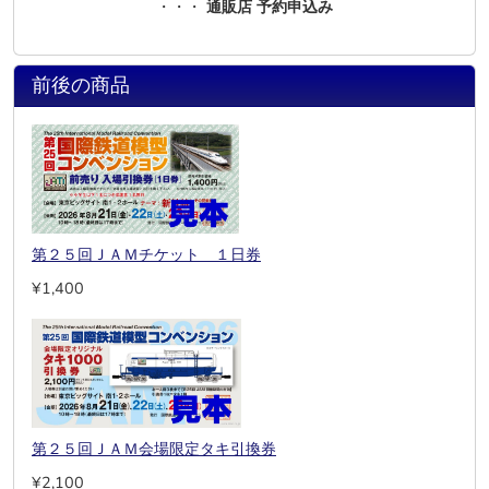
・・・
通販店 予約申込み
前後の商品
第２５回ＪＡＭチケット １日券
¥1,400
第２５回ＪＡＭ会場限定タキ引換券
¥2,100