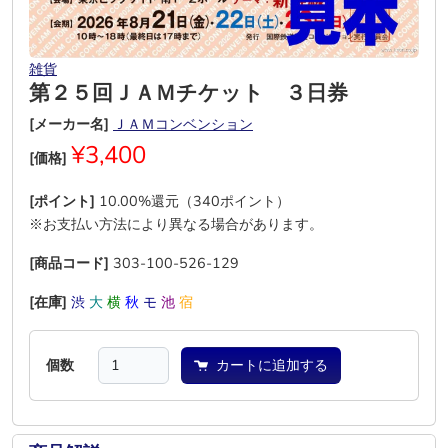
雑貨
第２５回ＪＡＭチケット ３日券
[メーカー名]
ＪＡＭコンベンション
¥3,400
[価格]
[ポイント]
10.00%還元（340ポイント）
※お支払い方法により異なる場合があります。
[商品コード]
303-100-526-129
[在庫]
渋
大
横
秋
モ
池
宿
個数
カートに追加する