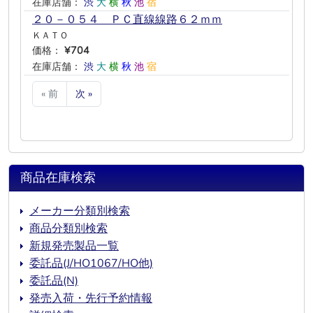
在庫店舗：
渋
大
横
秋
池
宿
２０－０５４ ＰＣ直線線路６２ｍｍ
ＫＡＴＯ
価格：
¥704
在庫店舗：
渋
大
横
秋
池
宿
« 前
次 »
商品在庫検索
メーカー分類別検索
商品分類別検索
新規発売製品一覧
委託品(J/HO1067/HO他)
委託品(N)
発売入荷・先行予約情報