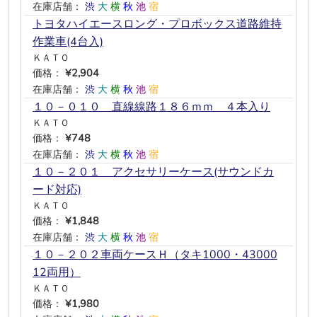
在庫店舗：
渋
大
横
秋
池
宿
トヨタハイエースロング・プロボックス道路維持
作業車(4台入)
ＫＡＴＯ
価格：
¥2,904
在庫店舗：
渋
大
横
秋
池
宿
１０－０１０ 直線線路１８６ｍｍ ４本入り
ＫＡＴＯ
価格：
¥748
在庫店舗：
渋
大
横
秋
池
宿
１０－２０１ アクセサリーケース(サウンドカ
ード対応)
ＫＡＴＯ
価格：
¥1,848
在庫店舗：
渋
大
横
秋
池
宿
１０－２０２車両ケースＨ（タキ1000・43000
12両用）
ＫＡＴＯ
価格：
¥1,980