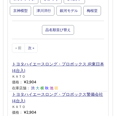
京神模型
津川洋行
銀河モデル
梅桜堂
品名順並び替え
« 前
次 »
トヨタハイエースロング・プロボックス JR東日本
(4台入)
ＫＡＴＯ
価格：
¥2,904
在庫店舗：
渋
大
横
秋
池
宿
トヨタハイエースロング・プロボックス警備会社
(4台入)
ＫＡＴＯ
価格：
¥2,904