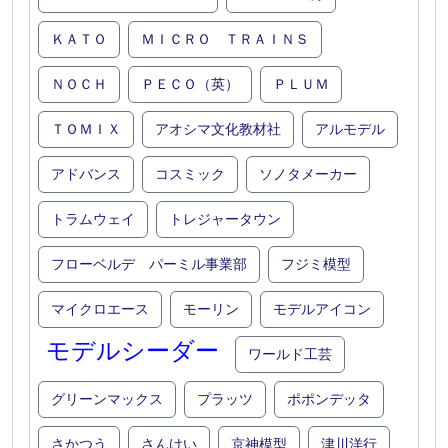
ＫＡＴＯ
ＭＩＣＲＯ ＴＲＡＩＮＳ
ＮＯＣＨ
ＰＥＣＯ（英）
ＰＬＵＭ
ＴＯＭＩＸ
アオシマ文化教材社
アルモデル
アドバンス
コスミック
ソノタメーカー
トラムウェイ
トレジャータウン
フローベルデ パーミル事業部
フジミ模型
マイクロエース
モーリン
モデルアイコン
モデルシーダー
ワールド工芸
グリーンマックス
プラッツ
ポポンデッタ
さかつう
さんけい
京神模型
津川洋行