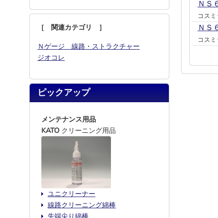
ＮＳ
コスミ
［ 関連カテゴリ ］
ＮＳ
コスミ
Ｎゲージ 線路・ストラクチャー
ジオコレ
ピックアップ
メンテナンス用品
KATO
クリーニング用品
ユニクリーナー
線路クリーニング綿棒
先端尖り綿棒