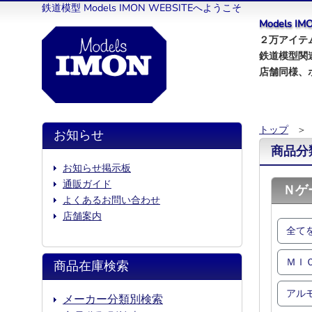
鉄道模型 Models IMON WEBSITEへようこそ
Models 
２万アイテム
鉄道模型関
店舗同様、
トップ
＞
お知らせ
商品分
お知らせ掲示板
通販ガイド
Ｎゲ
よくあるお問い合わせ
店舗案内
全て
ＭＩ
商品在庫検索
アル
メーカー分類別検索