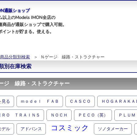
IMON通販ショップ
以上のModels IMON全店の
連商品が通販ショップで購入可能。
ポイントが貯まる。使える。
商品分類別検索
＞ Ｎゲージ 線路・ストラクチャー
類別在庫検索
ージ 線路・ストラクチャー
を見る
ｍｏｄｅｌ ＦＡＢ
ＣＡＳＣＯ
ＨＯＧＡＲＡＫＡ
ＣＲＯ ＴＲＡＩＮＳ
ＮＯＣＨ
ＰＥＣＯ（英）
ＰＬＵＭ
コスミック
モデル
アドバンス
ソノタメーカー