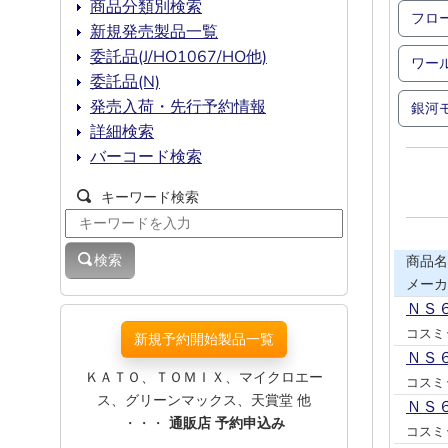
商品分類別検索
フロ
新規発売製品一覧
委託品(J/HO1067/HO他)
ワー
委託品(N)
発売入荷・先行予約情報
銀河
詳細検索
バーコード検索
キーワード検索
検索
商品名
メーカ
ＮＳ
コスミ
新規予約開始製品一覧
ＮＳ
ＫＡＴＯ、ＴＯＭＩＸ、マイクロエー
コスミ
ス、グリーンマックス、天賞堂 他
ＮＳ
・・・
通販店 予約申込み
コスミ