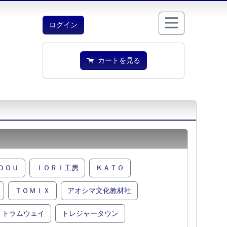
ログイン
カートを見る
ＤＯＵ
ＩＯＲＩ工房
ＫＡＴＯ
ＴＯＭＩＸ
アオシマ文化教材社
トラムウェイ
トレジャータウン