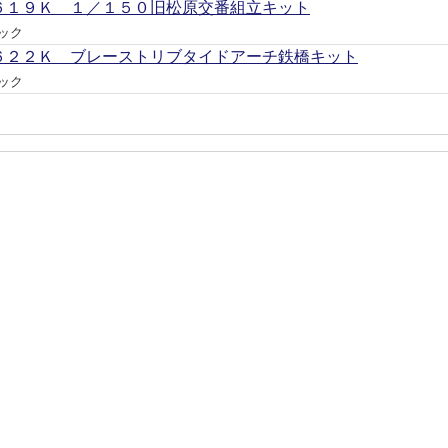
６１９Ｋ １／１５０旧松原交番組立キット
ック
６２２Ｋ ブレーストリブタイドアーチ鉄橋キット
ック