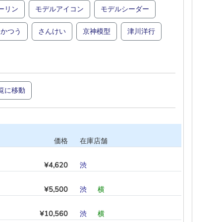
ーリン
モデルアイコン
モデルシーダー
さかつう
さんけい
京神模型
津川洋行
覧に移動
価格
在庫店舗
¥4,620
渋
―
―
―
―
―
¥5,500
渋
―
横
―
―
―
¥10,560
渋
―
横
―
―
―