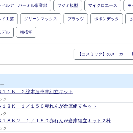
ーベルデ パーミル事業部
フジミ模型
マイクロエース
モ
ルド工芸
グリーンマックス
プラッツ
ポポンデッタ
モデル
梅桜堂
【コスミック】のメーカー一
ー
６１１Ｋ ２線木造車庫組立キット
ック
６１８Ｋ １／１５０赤れんが倉庫組立キット
ック
６１８Ｋ２ １／１５０赤れんが倉庫組立キット２棟
ック