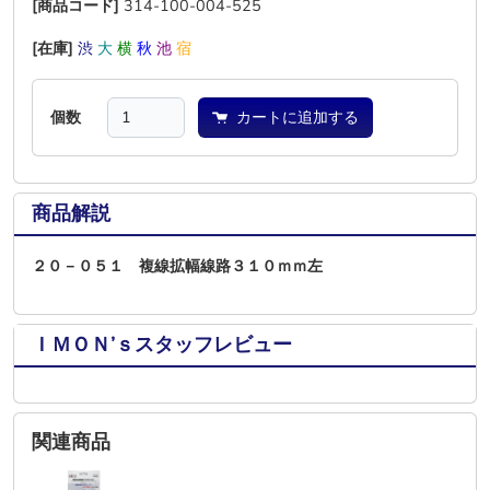
[商品コード]
314-100-004-525
[在庫]
渋
大
横
秋
池
宿
個数
カートに追加する
商品解説
２０－０５１ 複線拡幅線路３１０ｍｍ左
ＩＭＯＮ’ｓスタッフレビュー
関連商品