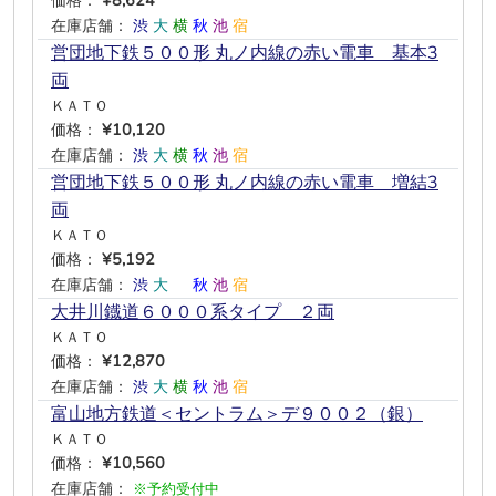
価格：
¥8,624
在庫店舗：
渋
大
横
秋
池
宿
営団地下鉄５００形 丸ノ内線の赤い電車 基本3
両
ＫＡＴＯ
価格：
¥10,120
在庫店舗：
渋
大
横
秋
池
宿
営団地下鉄５００形 丸ノ内線の赤い電車 増結3
両
ＫＡＴＯ
価格：
¥5,192
在庫店舗：
渋
大
―
秋
池
宿
大井川鐡道６０００系タイプ ２両
ＫＡＴＯ
価格：
¥12,870
在庫店舗：
渋
大
横
秋
池
宿
富山地方鉄道＜セントラム＞デ９００２（銀）
ＫＡＴＯ
価格：
¥10,560
在庫店舗：
※予約受付中