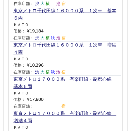
在庫店舗：
渋
大
横
―
池
宿
東京メトロ千代田線１６０００系 １次車 基本
６両
ＫＡＴＯ
価格：
¥19,184
在庫店舗：
渋
大
横
秋
池
宿
東京メトロ千代田線１６０００系 １次車 増結
４両
ＫＡＴＯ
価格：
¥10,296
在庫店舗：
渋
大
横
秋
池
宿
東京メトロ１７０００系 有楽町線・副都心線
基本６両
ＫＡＴＯ
価格：
¥17,600
在庫店舗：
―
―
―
―
―
宿
東京メトロ１７０００系 有楽町線・副都心線
増結４両
ＫＡＴＯ