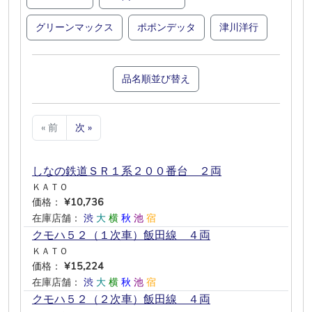
グリーンマックス
ポポンデッタ
津川洋行
品名順並び替え
« 前
次 »
しなの鉄道ＳＲ１系２００番台 ２両
ＫＡＴＯ
価格：
¥10,736
在庫店舗：
渋
大
横
秋
池
宿
クモハ５２（１次車）飯田線 ４両
ＫＡＴＯ
価格：
¥15,224
在庫店舗：
渋
大
横
秋
池
宿
クモハ５２（２次車）飯田線 ４両