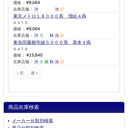
価格：
¥9,064
在庫店舗：
渋
―
―
―
池
宿
東京メトロ１８０００系 増結４両
ＫＡＴＯ
価格：
¥9,064
在庫店舗：
渋
大
―
秋
池
宿
東急田園都市線５０００系 基本４両
ＫＡＴＯ
価格：
¥15,840
在庫店舗：
渋
大
横
秋
池
宿
« 前
次 »
商品在庫検索
メーカー分類別検索