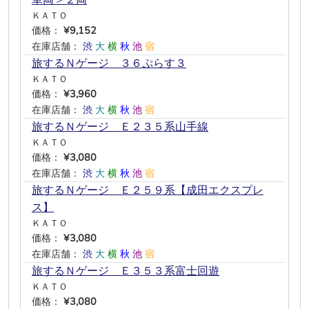
車両＞２両
ＫＡＴＯ
価格：
¥9,152
在庫店舗：
渋
大
横
秋
池
宿
旅するＮゲージ ３６ぷらす３
ＫＡＴＯ
価格：
¥3,960
在庫店舗：
渋
大
横
秋
池
宿
旅するＮゲージ Ｅ２３５系山手線
ＫＡＴＯ
価格：
¥3,080
在庫店舗：
渋
大
横
秋
池
宿
旅するＮゲージ Ｅ２５９系【成田エクスプレ
ス】
ＫＡＴＯ
価格：
¥3,080
在庫店舗：
渋
大
横
秋
池
宿
旅するＮゲージ Ｅ３５３系富士回遊
ＫＡＴＯ
価格：
¥3,080