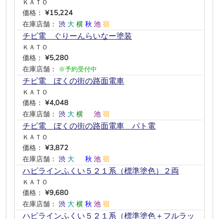
ＫＡＴＯ
価格：
¥15,224
在庫店舗：
渋
大
横
秋
池
宿
チビ電 ぐりーんらいなー塗装
ＫＡＴＯ
価格：
¥5,280
在庫店舗：
※予約受付中
チビ電 ぼくの街の路面電車
ＫＡＴＯ
価格：
¥4,048
在庫店舗：
渋
大
横
―
池
宿
チビ電 ぼくの街の路面電車 パト電
ＫＡＴＯ
価格：
¥3,872
在庫店舗：
渋
大
―
秋
池
宿
ハピラインふくい５２１系（標準塗色）２両
ＫＡＴＯ
価格：
¥9,680
在庫店舗：
渋
大
横
秋
池
宿
ハピラインふくい５２１系（標準塗色＋フルラッ