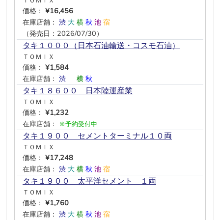
ＴＯＭＩＸ
価格：
¥16,456
在庫店舗：
渋
大
横
秋
池
宿
（発売日：2026/07/30）
タキ１０００（日本石油輸送・コスモ石油）
ＴＯＭＩＸ
価格：
¥1,584
在庫店舗：
渋
―
横
秋
―
―
タキ１８６００ 日本陸運産業
ＴＯＭＩＸ
価格：
¥1,232
在庫店舗：
※予約受付中
タキ１９００ セメントターミナル１０両
ＴＯＭＩＸ
価格：
¥17,248
在庫店舗：
渋
大
横
秋
池
宿
タキ１９００ 太平洋セメント １両
ＴＯＭＩＸ
価格：
¥1,760
在庫店舗：
渋
大
横
秋
池
宿