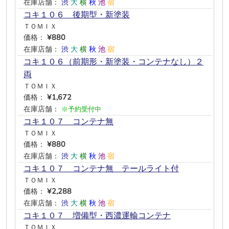
在庫店舗：
渋
大
横
秋
池
宿
コキ１０６ 後期型・新塗装
ＴＯＭＩＸ
価格：
¥880
在庫店舗：
渋
大
横
秋
池
宿
コキ１０６（前期形・新塗装・コンテナなし）２
両
ＴＯＭＩＸ
価格：
¥1,672
在庫店舗：
※予約受付中
コキ１０７ コンテナ無
ＴＯＭＩＸ
価格：
¥880
在庫店舗：
渋
大
横
秋
池
宿
コキ１０７ コンテナ無 テールライト付
ＴＯＭＩＸ
価格：
¥2,288
在庫店舗：
渋
大
横
秋
池
宿
コキ１０７ 増備型・西濃運輸コンテナ
ＴＯＭＩＸ