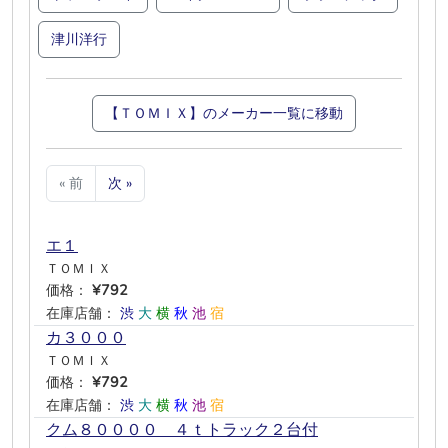
津川洋行
【ＴＯＭＩＸ】のメーカー一覧に移動
« 前
次 »
エ１
ＴＯＭＩＸ
価格：
¥792
在庫店舗：
渋
大
横
秋
池
宿
カ３０００
ＴＯＭＩＸ
価格：
¥792
在庫店舗：
渋
大
横
秋
池
宿
クム８００００ ４ｔトラック２台付