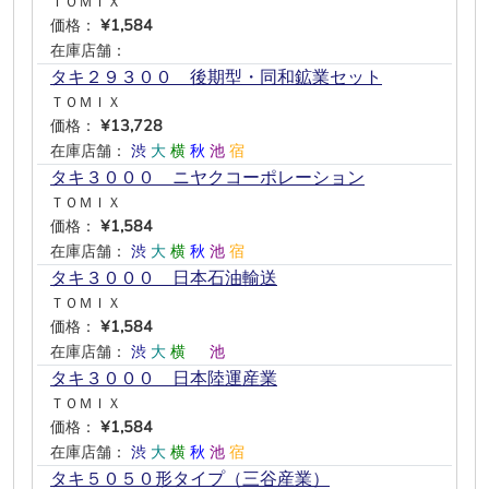
ＴＯＭＩＸ
価格：
¥1,584
在庫店舗：
―
―
―
―
―
―
タキ２９３００ 後期型・同和鉱業セット
ＴＯＭＩＸ
価格：
¥13,728
在庫店舗：
渋
大
横
秋
池
宿
タキ３０００ ニヤクコーポレーション
ＴＯＭＩＸ
価格：
¥1,584
在庫店舗：
渋
大
横
秋
池
宿
タキ３０００ 日本石油輸送
ＴＯＭＩＸ
価格：
¥1,584
在庫店舗：
渋
大
横
―
池
―
タキ３０００ 日本陸運産業
ＴＯＭＩＸ
価格：
¥1,584
在庫店舗：
渋
大
横
秋
池
宿
タキ５０５０形タイプ（三谷産業）