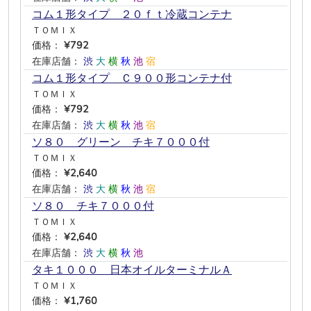
コム１形タイプ ２０ｆｔ冷蔵コンテナ
ＴＯＭＩＸ
価格：
¥792
在庫店舗：
渋
大
横
秋
池
宿
コム１形タイプ Ｃ９００形コンテナ付
ＴＯＭＩＸ
価格：
¥792
在庫店舗：
渋
大
横
秋
池
宿
ソ８０ グリーン チキ７０００付
ＴＯＭＩＸ
価格：
¥2,640
在庫店舗：
渋
大
横
秋
池
宿
ソ８０ チキ７０００付
ＴＯＭＩＸ
価格：
¥2,640
在庫店舗：
渋
大
横
秋
池
―
タキ１０００ 日本オイルターミナルＡ
ＴＯＭＩＸ
価格：
¥1,760