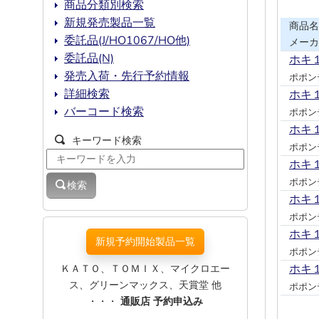
商品分類別検索
新規発売製品一覧
商品名
委託品(J/HO1067/HO他)
メーカ
委託品(N)
ホキ
発売入荷・先行予約情報
ポポン
詳細検索
ホキ
バーコード検索
ポポン
ホキ
キーワード検索
ポポン
ホキ
ポポン
検索
ホキ
ポポン
ホキ
新規予約開始製品一覧
ポポン
ＫＡＴＯ、ＴＯＭＩＸ、マイクロエー
ホキ
ス、グリーンマックス、天賞堂 他
ポポン
・・・
通販店 予約申込み