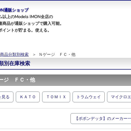
IMON通販ショップ
以上のModels IMON全店の
連商品が通販ショップで購入可能。
ポイントが貯まる。使える。
商品分類別検索
＞ Ｎゲージ ＦＣ・他
類別在庫検索
ージ ＦＣ・他
を見る
ＫＡＴＯ
ＴＯＭＩＸ
トラムウェイ
マイクロ
【ポポンデッタ】のメーカー