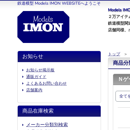
鉄道模型 Models IMON WEBSITEへようこそ
Models 
２万アイテム
鉄道模型関
店舗同様、
トップ
＞
お知らせ
商品分
お知らせ掲示板
通販ガイド
Ｎゲ
よくあるお問い合わせ
店舗案内
全て
商品在庫検索
メーカー分類別検索