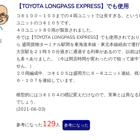
【TOYOTA LONGPASS EXPRESS】でも使用
コキ１００～１０３までの４両ユニットでは長すぎる。という
ユニットのコキ１０５です。
４０ユニット８０両が製造されました。
今では【TOYOTA LONGPASS EXPRESS】でも使用され
店
ら 盛岡貨物ターミナル駅間を東海道本線・東北本線経由で運
大宮駅を２１時５０分過ぎに通過する列車があるので、以前は
も多々ありました。（今は閉店時間が変わったので狙って途中
せん。）
２０両編成中、コキ１０５は盛岡方に６～８ユニット連結、残
６・１０７を連結しています。
模型的にはコキ１０４の標記変えだけなので、実車とは異なる
でしょう。
(2021-06-03)
129
参考になった
人
参考になった