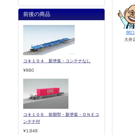
前後の商品
関口
大井
コキ１０４ 新塗装・コンテナなし
¥880
コキ１０６ 前期型・新塗装・ＯＮＥコ
ンテナ付
¥1,848