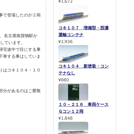
¥1,672
事で登場したのが２両
コキ１０７ 増備型・西濃
運輸コンテナ
ており、名古屋南貨物駅か
¥1,936
行しています。
帰宅途中で目にする事
下車する事はしていま
コキ１０４ 新塗装・コン
りはコキ１０４・１０
テナなし
¥880
部分があるのはご愛敬
１０－２１６ 車両ケース
Ｇコン１２両
¥1,848