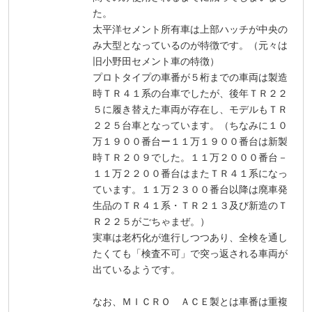
た。
太平洋セメント所有車は上部ハッチが中央の
み大型となっているのが特徴です。（元々は
旧小野田セメント車の特徴）
プロトタイプの車番が５桁までの車両は製造
時ＴＲ４１系の台車でしたが、後年ＴＲ２２
５に履き替えた車両が存在し、モデルもＴＲ
２２５台車となっています。（ちなみに１０
万１９００番台ー１１万１９００番台は新製
時ＴＲ２０９でした。１１万２０００番台－
１１万２２００番台はまたＴＲ４１系になっ
ています。１１万２３００番台以降は廃車発
生品のＴＲ４１系・ＴＲ２１３及び新造のＴ
Ｒ２２５がごちゃまぜ。）
実車は老朽化が進行しつつあり、全検を通し
たくても「検査不可」で突っ返される車両が
出ているようです。
なお、ＭＩＣＲＯ ＡＣＥ製とは車番は重複