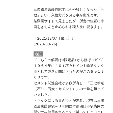
三岐鉄道東藤原駅では今や珍しくなった「突
放」という入換方式を見る事が出来ます。
某動画サイトで見ましたが、所定の位置に車
両をきちんと止められる職人技に驚きます。
〔2021/12/07【修正】〕
(2020-08-26)
追記
〔こちらの解説は<限定品>からほぼコピペ〕
１９６４年に４０ｔ積みセメント輸送タンク
車として製造が開始されたのがこのタキ１９
００です。
セメント関連会社が多数所有し、「三セ輸送
（石油・石炭・セメント）」の一角を担って
いました。
トラックによる置き換えが進み、現在は三岐
鉄道東藤原駅～ＪＲ関西本線四日市駅構内の
間でのみ使用されるまでに減ってしまいまし