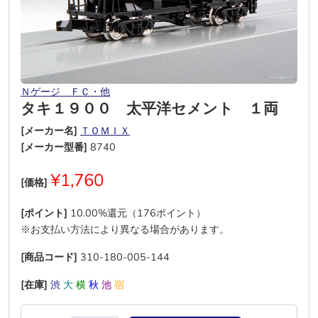
Ｎゲージ ＦＣ・他
タキ１９００ 太平洋セメント １両
[メーカー名]
ＴＯＭＩＸ
[メーカー型番]
8740
¥1,760
[価格]
[ポイント]
10.00%還元（176ポイント）
※お支払い方法により異なる場合があります。
[商品コード]
310-180-005-144
[在庫]
渋
大
横
秋
池
宿