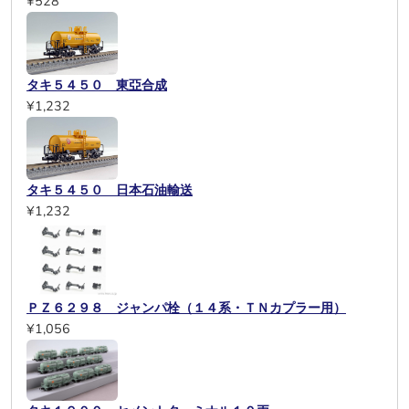
¥528
タキ５４５０ 東亞合成
¥1,232
タキ５４５０ 日本石油輸送
¥1,232
ＰＺ６２９８ ジャンパ栓（１４系・ＴＮカプラー用）
¥1,056