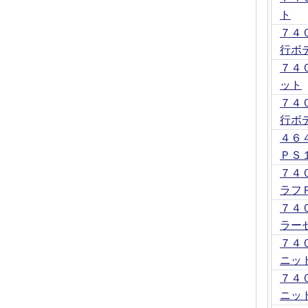
ト
７４
行ボ
７４
ット
７４
行ボ
４６
ＰＳ
７４
ラフ
７４
ラー
７４
ニッ
７４
ニッ