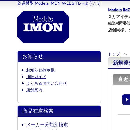
鉄道模型 Models IMON WEBSITEへようこそ
Models 
２万アイテム
鉄道模型関
店舗同様、
トップ
＞ 
お知らせ
新規発
お知らせ掲示板
通販ガイド
直近
よくあるお問い合わせ
店舗案内
商品在庫検索
メーカー分類別検索