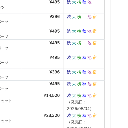
¥495
渋
大
横
秋
池
―
ーツ
¥396
渋
大
横
―
池
宿
パーツ
¥495
渋
大
横
秋
池
宿
パーツ
¥495
渋
大
横
―
池
宿
パーツ
¥495
渋
大
横
秋
池
宿
パーツ
¥396
渋
大
横
秋
池
宿
パーツ
¥495
渋
大
横
秋
池
宿
パーツ
¥14,520
渋
大
横
秋
池
宿
Ｃセット
（発売日：
2026/08/04）
¥23,320
渋
大
横
秋
池
宿
Ｃセット
（発売日：