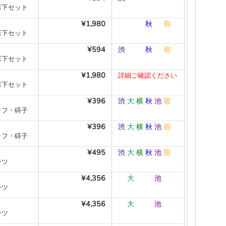
床下セット
¥1,980
―
―
―
秋
―
宿
床下セット
¥594
渋
―
―
秋
―
宿
床下セット
¥1,980
詳細ご確認ください
床下セット
¥396
渋
大
横
秋
池
宿
ラフ・碍子
¥396
渋
大
横
秋
池
宿
ラフ・碍子
¥495
渋
大
横
秋
池
宿
ーツ
¥4,356
―
大
―
―
池
―
ーツ
¥4,356
―
大
―
―
池
―
ーツ