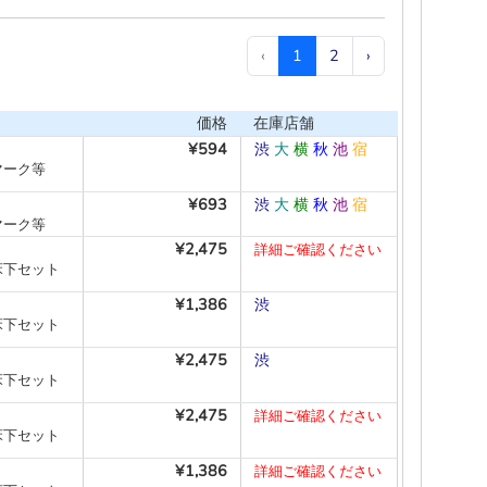
‹
1
2
›
価格
在庫店舗
¥594
渋
大
横
秋
池
宿
マーク等
¥693
渋
大
横
秋
池
宿
マーク等
¥2,475
詳細ご確認ください
床下セット
¥1,386
渋
―
―
―
―
―
床下セット
¥2,475
渋
―
―
―
―
―
床下セット
¥2,475
詳細ご確認ください
床下セット
¥1,386
詳細ご確認ください