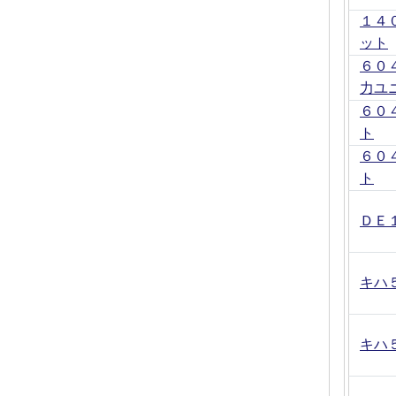
１４
ット
６０
力ユ
６０
ト
６０
ト
ＤＥ
キハ
キハ