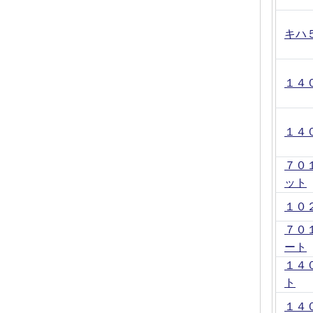
キハ
１４
１４
７０
ット
１０
７０
ート
１４
ト
１４