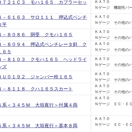
０７２１Ｃ３ モハ１６５ カプラーセッ
ＫＡＴＯ
Ｎゲージ 機能性パ
４－６１６３ サロ１１１ 押込式ベンチ
ＫＡＴＯ
Ｎゲージ その他の
タ平
ＫＡＴＯ
４－８０８６ 胴受 クモハ１６５
Ｎゲージ その他の
４－８０９４ 押込式ベンチレータ斜 ク
ＫＡＴＯ
Ｎゲージ その他の
１６５
４－８１０３ クモハ１６５ ヘッドライ
ＫＡＴＯ
Ｎゲージ その他の
ンズ
ＫＡＴＯ
４Ｕ０１９２ ジャンパー栓１６５
Ｎゲージ その他の
ＫＡＴＯ
４－８１１８ クハ１６５スカート
Ｎゲージ その他の
ＫＡＴＯ
Ｎゲージ ＥＣ・Ｅ
５系＜３４５Ｍ 大垣夜行＞付属４両
ＫＡＴＯ
Ｎゲージ ＥＣ・Ｅ
５系＜３４５Ｍ 大垣夜行＞基本８両