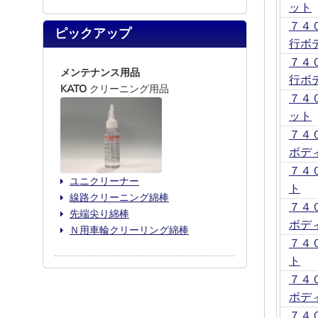
ット
７４
ピックアップ
行ボ
７４
メンテナンス用品
行ボ
KATO
クリーニング用品
７４
ット
７４
ボデ
７４
ユニクリーナー
ト
線路クリーニング綿棒
７４
先端尖り綿棒
ボデ
Ｎ用車輪クリーリング綿棒
７４
ト
７４
ボデ
７４