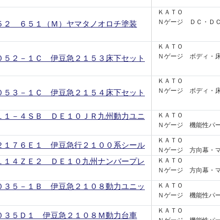
ＫＡＴＯ
Ｎゲージ ＤＣ・Ｄ
５２ ６５１（Ｍ）ヤマタノオロチ塗装
ＫＡＴＯ
Ｎゲージ ボディ・
０５２－１Ｃ 伊豆急２１５３床下セット
ＫＡＴＯ
Ｎゲージ ボディ・
０５３－１Ｃ 伊豆急２１５４床下セット
１１－４ＳＢ ＤＥ１０ＪＲ九州動力ユニ
ＫＡＴＯ
Ｎゲージ 機能性パ
ＫＡＴＯ
２１７６Ｅ１ 伊豆急行２１００系シール
Ｎゲージ 方向幕・
１１４ＺＥ２ ＤＥ１０九州ナンバープレ
ＫＡＴＯ
Ｎゲージ 方向幕・
０３５－１Ｂ 伊豆急２１０８動力ユニッ
ＫＡＴＯ
Ｎゲージ 機能性パ
ＫＡＴＯ
０３５Ｄ１ 伊豆急２１０８Ｍ動力台車