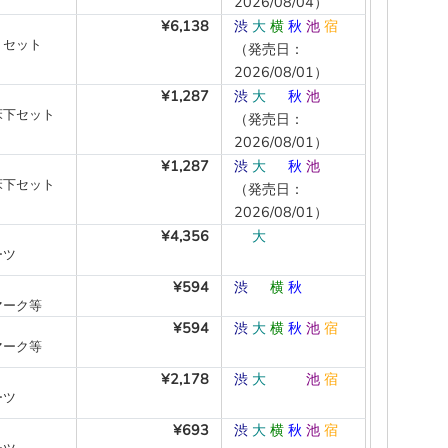
2026/08/04）
¥6,138
渋
大
横
秋
池
宿
Ｃセット
（発売日：
2026/08/01）
¥1,287
渋
大
―
秋
池
―
床下セット
（発売日：
2026/08/01）
¥1,287
渋
大
―
秋
池
―
床下セット
（発売日：
2026/08/01）
¥4,356
―
大
―
―
―
―
ーツ
¥594
渋
―
横
秋
―
―
マーク等
¥594
渋
大
横
秋
池
宿
マーク等
¥2,178
渋
大
―
―
池
宿
ーツ
¥693
渋
大
横
秋
池
宿