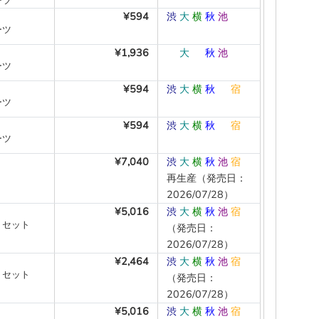
ーツ
¥594
渋
大
横
秋
池
―
ーツ
¥1,936
―
大
―
秋
池
―
ーツ
¥594
渋
大
横
秋
―
宿
ーツ
¥594
渋
大
横
秋
―
宿
ーツ
¥7,040
渋
大
横
秋
池
宿
再生産（発売日：
2026/07/28）
¥5,016
渋
大
横
秋
池
宿
Ｃセット
（発売日：
2026/07/28）
¥2,464
渋
大
横
秋
池
宿
Ｃセット
（発売日：
2026/07/28）
¥5,016
渋
大
横
秋
池
宿