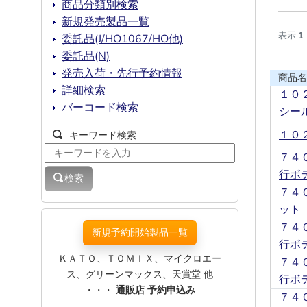
商品分類別検索
新規発売製品一覧
表示
1
委託品(J/HO1067/HO他)
委託品(N)
発売入荷・先行予約情報
商品名
詳細検索
１０
バーコード検索
シー
１０
キーワード検索
７４
行ボ
検索
７４
ット
７４
新規予約開始製品一覧
行ボ
ＫＡＴＯ、ＴＯＭＩＸ、マイクロエー
７４
ス、グリーンマックス、天賞堂 他
行ボ
・・・
通販店 予約申込み
７４