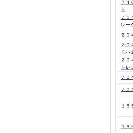
７４
ト
Ｚ０
レー
Ｚ０
Ｚ０
モハ
Ｚ０
トレ
Ｚ０
Ｚ０
１６
１６