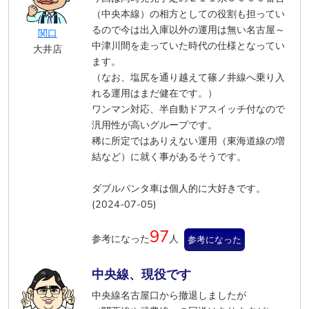
（中央本線）の相方としての役割も担ってい
るので今は出入庫以外の運用は無い名古屋～
関口
中津川間を走っていた時代の仕様となってい
大井店
ます。
（なお、塩尻を通り越えて篠ノ井線へ乗り入
れる運用はまだ健在です。）
ワンマン対応、半自動ドアスイッチ付なので
汎用性が高いグループです。
稀に所定ではありえない運用（東海道線の増
結など）に就く事があるそうです。
ダブルパンタ車は個人的に大好きです。
(2024-07-05)
97
参考になった
人
参考になった
中央線、現役です
中央線名古屋口から撤退しましたが