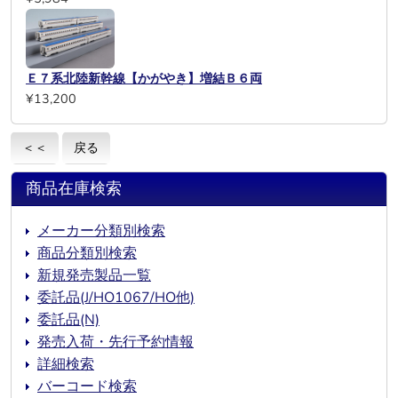
Ｅ７系北陸新幹線【かがやき】増結Ｂ６両
¥13,200
＜＜
戻る
商品在庫検索
メーカー分類別検索
商品分類別検索
新規発売製品一覧
委託品(J/HO1067/HO他)
委託品(N)
発売入荷・先行予約情報
詳細検索
バーコード検索