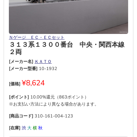
Ｎゲージ ＥＣ・ＥＣセット
３１３系１３００番台 中央・関西本線
２両
[メーカー名]
ＫＡＴＯ
[メーカー型番]
10-1932
¥8,624
[価格]
[ポイント]
10.00%還元（863ポイント）
※お支払い方法により異なる場合があります。
[商品コード]
310-161-004-123
[在庫]
渋
大
横
秋
―
―