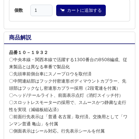
個数
カートに追加する
商品解説
品番１０－１９３２
〇中央本線・関西本線で活躍する1300番台のB508編成、従
来製品とは異なる車番で製品化
〇先頭車前側台車にスノープロウを取付済
〇中間連結部はフック付密連形ボディマウントカプラー、先
頭部はフックなし密連形カプラー採用（2段電連を付属）
〇ヘッド/テールライト、前面表示点灯（消灯スイッチ付）
〇スロットレスモーターの採用で、スムースかつ静粛な走行
性を実現（減磁板組込済）
〇前面行先表示は「普通 名古屋」取付済。交換用として「ワ
ンマン普通 亀山」を付属
〇側面表示はシール対応。行先表示シールを付属