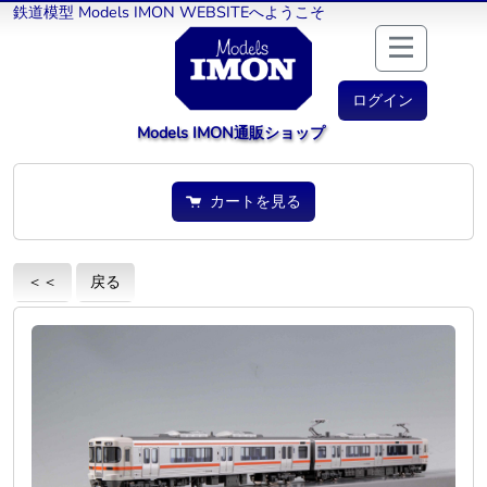
鉄道模型 Models IMON WEBSITEへようこそ
ログイン
Models IMON通販ショップ
カートを見る
＜＜
戻る