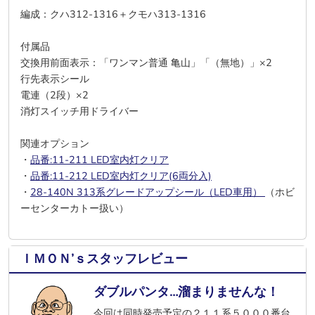
編成：クハ312-1316＋クモハ313-1316
付属品
交換用前面表示：「ワンマン普通 亀山」「（無地）」×2
行先表示シール
電連（2段）×2
消灯スイッチ用ドライバー
関連オプション
・
品番:11-211 LED室内灯クリア
・
品番:11-212 LED室内灯クリア(6両分入)
・
28-140N 313系グレードアップシール（LED車用）
（ホビ
ーセンターカトー扱い）
ＩＭＯＮ’ｓスタッフレビュー
ダブルパンタ…溜まりませんな！
今回は同時発売予定の２１１系５０００番台