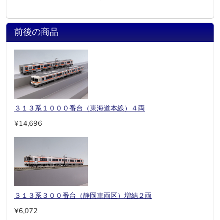
前後の商品
３１３系１０００番台（東海道本線）４両
¥14,696
３１３系３００番台（静岡車両区）増結２両
¥6,072