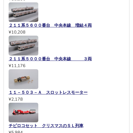
２１１系５６００番台 中央本線 増結４両
¥10,208
２１１系５０００番台 中央本線 ３両
¥11,176
１１－５０３－Ａ スロットレスモーター
¥2,178
チビロコセット クリスマスのＳＬ列車
¥5,984