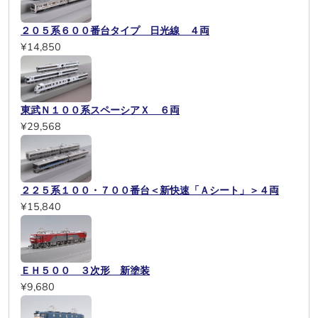
２０５系６００番台タイプ 日光線 ４両
¥14,850
東武Ｎ１００系スペーシアＸ ６両
¥29,568
２２５系１００・７００番台＜新快速「Ａシート」＞４両
¥15,840
ＥＨ５００ ３次形 新塗装
¥9,680