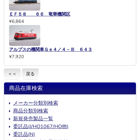
ＥＦ５８ ６６ 竜華機関区
¥6,864
アルプスの機関車Ｇｅ４／４－Ⅲ ６４３
¥7,920
＜＜
戻る
商品在庫検索
メーカー分類別検索
商品分類別検索
新規発売製品一覧
委託品(J/HO1067/HO他)
委託品(N)