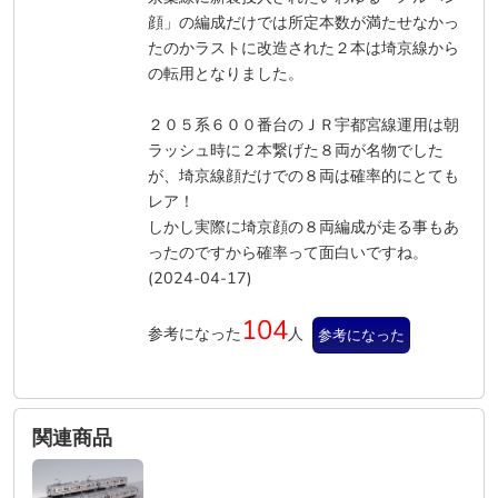
顔」の編成だけでは所定本数が満たせなかっ
たのかラストに改造された２本は埼京線から
の転用となりました。
２０５系６００番台のＪＲ宇都宮線運用は朝
ラッシュ時に２本繋げた８両が名物でした
が、埼京線顔だけでの８両は確率的にとても
レア！
しかし実際に埼京顔の８両編成が走る事もあ
ったのですから確率って面白いですね。
(2024-04-17)
104
参考になった
人
参考になった
関連商品