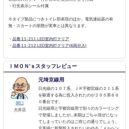
・行先表示シール付属
※タイプ製品につきトイレ部表現のほか、電気連結器の有
無・スカートの形態が実車とは異なります。
・
品番:11-211 LED室内灯クリア
・
品番:11-212 LED室内灯クリア(6両分入)
ＩＭＯＮ’ｓスタッフレビュー
元埼京線用
日光線の１０７系、ＪＲ宇都宮線の２１１系
を駆逐する為に投入されたのが２０５系６０
０番台です。
関口
日光線用と宇都宮線用で別々のカラーリング
大井店
で登場しましたが…末期はごちゃ混ぜになっ
てしまっていたのはご存じの通りでしょう。
京葉線に新製投入されたいわゆる「メルヘン