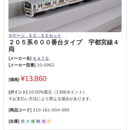
Ｎゲージ ＥＣ・ＥＣセット
２０５系６００番台タイプ 宇都宮線４
両
[メーカー名]
ＫＡＴＯ
[メーカー型番]
10-0962
¥13,860
[価格]
[ポイント]
10.00%還元（1386ポイント）
※お支払い方法により異なる場合があります。
[商品コード]
310-161-004-090
[在庫]
渋
大
横
秋
池
宿