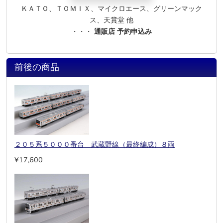
ＫＡＴＯ、ＴＯＭＩＸ、マイクロエース、グリーンマック
ス、天賞堂 他
・・・
通販店 予約申込み
前後の商品
２０５系５０００番台 武蔵野線（最終編成）８両
¥17,600