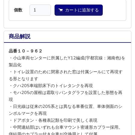
個数
カートに追加する
商品解説
品番１０－９６２
・小山車両センターに所属したY12編成(宇都宮線：湘南色)を
製品化
・トイレ設置のために閉塞された窓は付属シールにて再現す
る形となります
・クハ205車端部床下のトイレタンクを再現
・モハ205の屋根は霜取りパンタグラフを設置した形態を再
現
・日光線は従来の205系とは異なる車番位置、車体側面のシ
ンボルマークを再現
・ドアボタン・各種表記類を印刷で美しく表現
・中間連結部はいずれも台車マウント密連形カプラー採用。
併結用のカプラー付き台車が交換用として付属