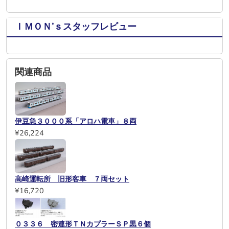
ＩＭＯＮ’ｓスタッフレビュー
関連商品
伊豆急３０００系「アロハ電車」８両
¥26,224
高崎運転所 旧形客車 ７両セット
¥16,720
０３３６ 密連形ＴＮカプラーＳＰ黒６個