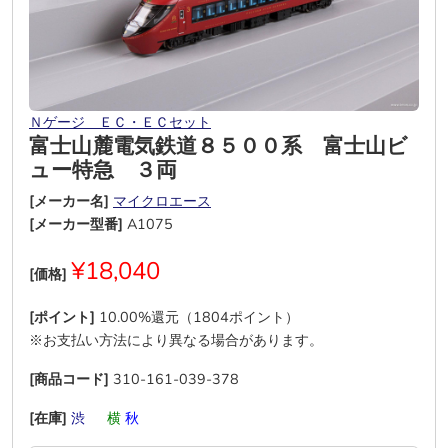
Ｎゲージ ＥＣ・ＥＣセット
富士山麓電気鉄道８５００系 富士山ビ
ュー特急 ３両
[メーカー名]
マイクロエース
[メーカー型番]
A1075
¥18,040
[価格]
[ポイント]
10.00%還元（1804ポイント）
※お支払い方法により異なる場合があります。
[商品コード]
310-161-039-378
[在庫]
渋
―
横
秋
―
―