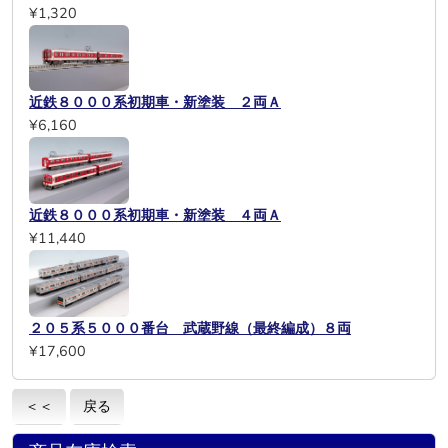
¥1,320
近鉄８０００系初期車・新塗装 ２両Ａ
¥6,160
近鉄８０００系初期車・新塗装 ４両Ａ
¥11,440
２０５系５０００番台 武蔵野線（最終編成）８両
¥17,600
＜＜
戻る