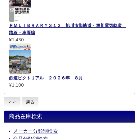
ＲＭＬＩＢＲＡＲＹ３１２ 旭川市街軌道・旭川電気軌道
路線・車両編
¥1,430
鉄道ピクトリアル ２０２６年 ８月
¥1,100
＜＜
戻る
商品在庫検索
メーカー分類別検索
商品分類別検索