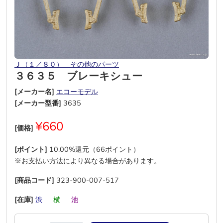
Ｊ（１／８０） その他のパーツ
３６３５ ブレーキシュー
[メーカー名]
エコーモデル
[メーカー型番]
3635
¥660
[価格]
[ポイント]
10.00%還元（66ポイント）
※お支払い方法により異なる場合があります。
[商品コード]
323-900-007-517
[在庫]
渋
―
横
―
池
―