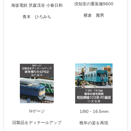
倶知安の重装備9600
海坂電鉄 笊森渓谷 小春日和
横倉 雅男
青木 ひろみち
Nゲージ
1/80・16.5mm
旧製品をディテールアップ
晩年の姿を再現