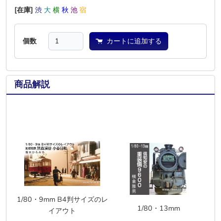
[在庫]
渋
大
横
秋
池
宿
個数
カートに追加する
商品解説
1/80・9mm B4判サイズのレ
1/80・13mm
イアウト