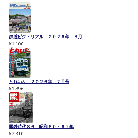
鉄道ピクトリアル ２０２６年 ８月
¥1,100
とれいん ２０２６年 ７月号
¥1,896
国鉄時代８６ 昭和６０・６１年
¥2,310