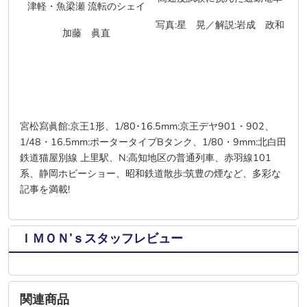
津軽・魚梁瀬 流転のシェイ
写真:星 晃／解説:岩成 政和
加藤 眞直
宮松寫眞館
:京王1形
、
1/80
･
16.5mm:京王デヤ901・902
、
1/48・16.5mm:ポータータイプBタンク、1/80・9mm:北白田
鉄道猫屋別線 上里駅、N:高知地区の普通列車、赤羽線101
系、静岡ホビーショー、昭和鉄道散歩:筑豊の煙など、多彩な
記事を満載
!
ＩＭＯＮ’ｓスタッフレビュー
関連商品