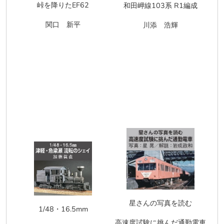
峠を降りたEF62
和田岬線103系 R1編成
関口 新平
川添 浩輝
星さんの写真を読む
1/48・16.5mm
高速度試験に挑んだ通勤電車