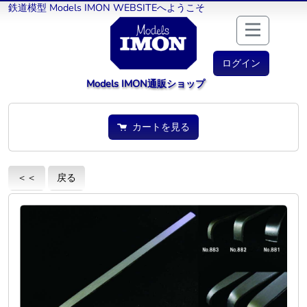
鉄道模型 Models IMON WEBSITEへようこそ
ログイン
Models IMON通販ショップ
カートを見る
＜＜
戻る