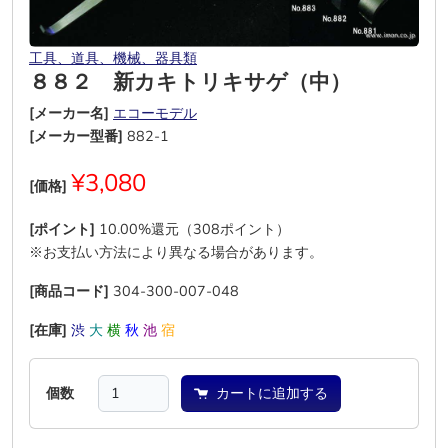
工具、道具、機械、器具類
８８２ 新カキトリキサゲ（中）
[メーカー名]
エコーモデル
[メーカー型番]
882-1
¥3,080
[価格]
[ポイント]
10.00%還元（308ポイント）
※お支払い方法により異なる場合があります。
[商品コード]
304-300-007-048
[在庫]
渋
大
横
秋
池
宿
個数
カートに追加する