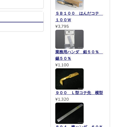
ＳＢ１００ はんだコテ
１００Ｗ
¥3,795
業務用ハンダ 鉛５０％
錫５０％
¥1,100
９００ Ｌ型コテ先 横型
¥1,320
８９４ 棒ハンダ ６０％