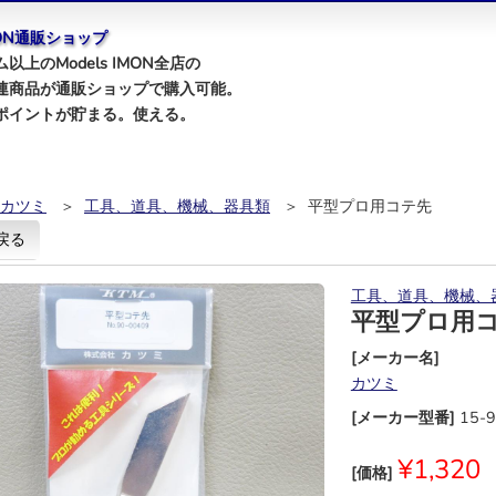
IMON通販ショップ
以上のModels IMON全店の
連商品が通販ショップで購入可能。
ポイントが貯まる。使える。
カツミ
＞
工具、道具、機械、器具類
＞ 平型プロ用コテ先
戻る
工具、道具、機械、
平型プロ用
[メーカー名]
カツミ
[メーカー型番]
15-
¥1,320
[価格]