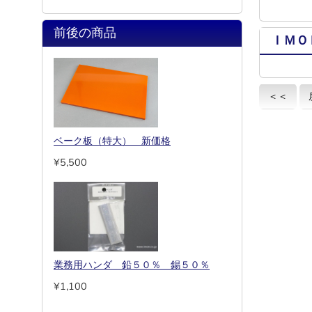
前後の商品
ＩＭＯ
＜＜
ベーク板（特大） 新価格
¥5,500
業務用ハンダ 鉛５０％ 錫５０％
¥1,100