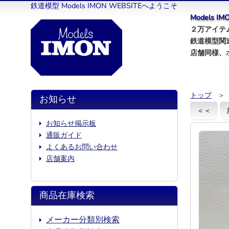
鉄道模型 Models IMON WEBSITEへようこそ
Models 
２万アイテム
鉄道模型関
店舗同様、
トップ
＞
お知らせ
＜＜
お知らせ掲示板
通販ガイド
よくあるお問い合わせ
店舗案内
商品在庫検索
メーカー分類別検索