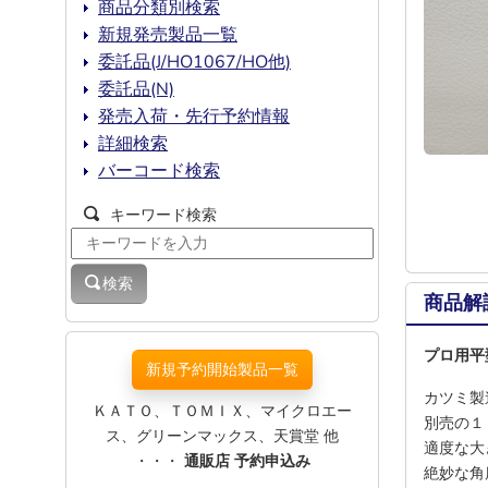
商品分類別検索
新規発売製品一覧
委託品(J/HO1067/HO他)
委託品(N)
発売入荷・先行予約情報
詳細検索
バーコード検索
キーワード検索
検索
商品解
プロ用平
新規予約開始製品一覧
カツミ製
ＫＡＴＯ、ＴＯＭＩＸ、マイクロエー
別売の１
ス、グリーンマックス、天賞堂 他
適度な大
・・・
通販店 予約申込み
絶妙な角