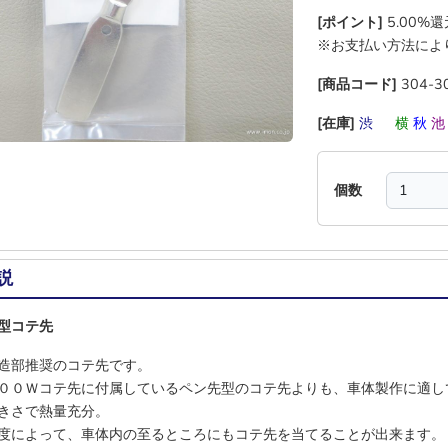
[ポイント]
5.00%
※お支払い方法によ
[商品コード]
304-3
[在庫]
渋
―
横
秋
個数
説
型コテ先
造部推奨のコテ先です。
００Ｗコテ先に付属しているペン先型のコテ先よりも、車体製作に適し
きさで熱量充分。
度によって、車体内の至るところにもコテ先を当てることが出来ます。