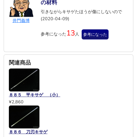
の材料
引きながらキサゲたほうが傷にしないので
(2020-04-09)
井門義博
13
参考になった
人
参考になった
関連商品
８８５ 平キサゲ （小）
¥2,860
８８６ 刀刃キサゲ