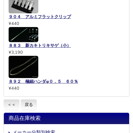
９０４ アルミフラットクリップ
¥440
８８３ 新カキトリキサゲ（小）
¥3,190
８９２ 極細ハンダφ０．５ ６０％
¥440
＜＜
戻る
商品在庫検索
メーカー分類別検索