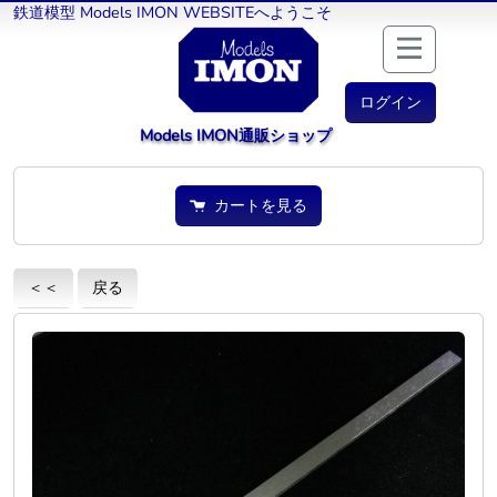
鉄道模型 Models IMON WEBSITEへようこそ
ログイン
Models IMON通販ショップ
カートを見る
＜＜
戻る