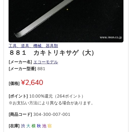
工具、道具、機械、器具類
８８１ カキトリキサゲ（大）
[メーカー名]
エコーモデル
[メーカー型番]
881
¥2,640
[価格]
[ポイント]
10.00%還元（264ポイント）
※お支払い方法により異なる場合があります。
[商品コード]
304-300-007-001
[在庫]
渋
大
横
秋
池
宿