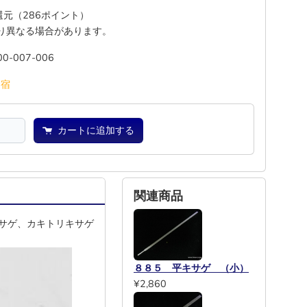
%還元（286ポイント）
り異なる場合があります。
00-007-006
池
宿
カートに追加する
関連商品
サゲ、カキトリキサゲ
８８５ 平キサゲ （小）
¥2,860