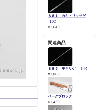
８８１ カキトリキサゲ
（大）
¥2,640
関連商品
８８５ 平キサゲ （小）
¥2,860
ベークブロック
¥1,430