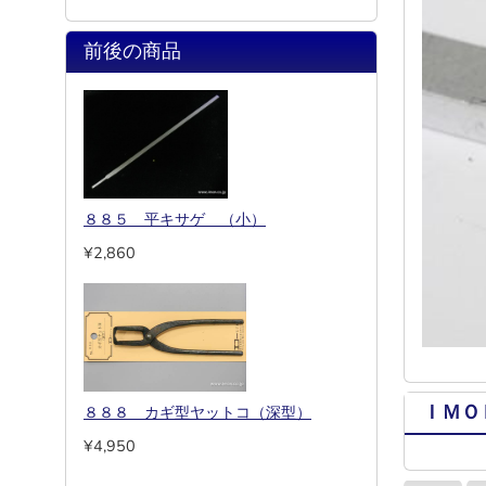
前後の商品
８８５ 平キサゲ （小）
¥2,860
ＩＭＯ
８８８ カギ型ヤットコ（深型）
¥4,950