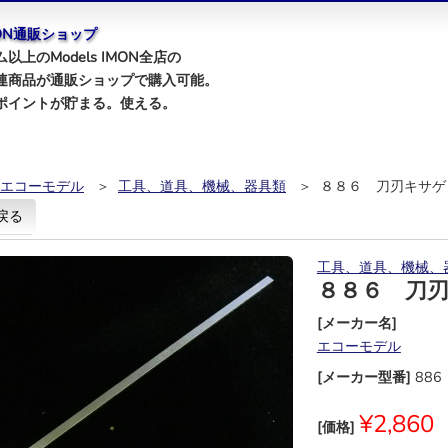
IMON通販ショップ
以上のModels IMON全店の
連商品が通販ショップで購入可能。
ポイントが貯まる。使える。
エコーモデル
＞
工具、道具、機械、器具類
＞ ８８６ 刀刃キサゲ
戻る
工具、道具、機械、
８８６ 刀
[メーカー名]
エコーモデル
[メーカー型番]
886
¥2,860
[価格]