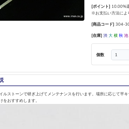
[ポイント]
10.00
※お支払い方法によ
[商品コード]
304-3
[在庫]
渋
大
横
秋
個数
説
イルストーンで研ぎ上げてメンテナンスを行います。場所に応じて平キ
けをおすすめします。