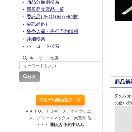
商品分類別検索
新規発売製品一覧
委託品(J/HO1067/HO他)
委託品(N)
発売入荷・先行予約情報
詳細検索
バーコード検索
キーワード検索
検索
商品解
刃先をオ
新規予約開始製品一覧
の使い分
ＫＡＴＯ、ＴＯＭＩＸ、マイクロエー
ス、グリーンマックス、天賞堂 他
・・・
通販店 予約申込み