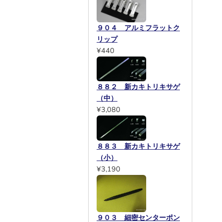
９０４ アルミフラットク
リップ
¥440
８８２ 新カキトリキサゲ
（中）
¥3,080
８８３ 新カキトリキサゲ
（小）
¥3,190
９０３ 細密センターポン