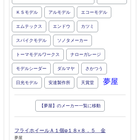
ＫＳモデル
アルモデル
エコーモデル
エムテックス
エンドウ
カツミ
スパイクモデル
ソノタメーカー
トーマモデルワークス
ナローガレージ
モデルシーダー
ダルマヤ
さかつう
夢屋
日光モデル
安達製作所
天賞堂
【夢屋】のメーカー一覧に移動
フライホイールＡ１個φ１８×８．５ 金
夢屋