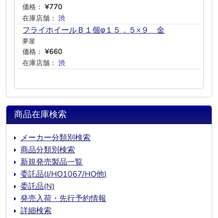
価格：
¥770
在庫店舗：
渋
―
―
―
―
―
フライホイールＢ１個φ１５．５×９ 金
夢屋
価格：
¥660
在庫店舗：
渋
―
―
―
―
―
商品在庫検索
メーカー分類別検索
商品分類別検索
新規発売製品一覧
委託品(J/HO1067/HO他)
委託品(N)
発売入荷・先行予約情報
詳細検索