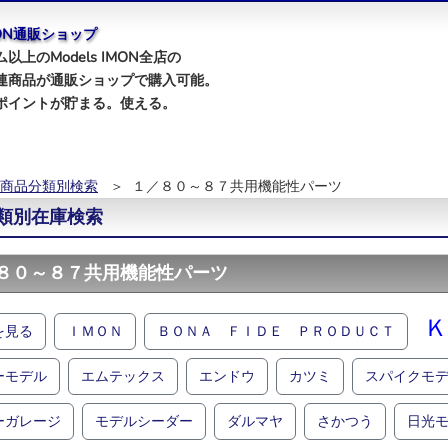
IMON通販ショップ
以上のModels IMON全店の
連商品が通販ショップで購入可能。
ポイントが貯まる。使える。
商品分類別検索
＞ １／８０～８７共用機能性パーツ
類別在庫検索
８０～８７共用機能性パーツ
Ｋ
を見る
ＩＭＯＮ
ＢＯＮＡ ＦＩＤＥ ＰＲＯＤＵＣＴ
ーモデル
エムテックス
エンドウ
カツミ
スパイクモ
ーガレージ
モデルシーダー
ダルマヤ
さかつう
日光