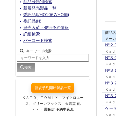
商品分類別検索
新規発売製品一覧
委託品(J/HO1067/HO他)
委託品(N)
発売入荷・先行予約情報
商品名
詳細検索
メーカ
バーコード検索
№２
キーワード検索
Ｋａｄ
№３
Ｋａｄ
検索
№３
Ｋａｄ
№３
新規予約開始製品一覧
Ｋａｄ
№３
ＫＡＴＯ、ＴＯＭＩＸ、マイクロエー
Ｋａｄ
ス、グリーンマックス、天賞堂 他
ケー
・・・
通販店 予約申込み
Ｋａｄ