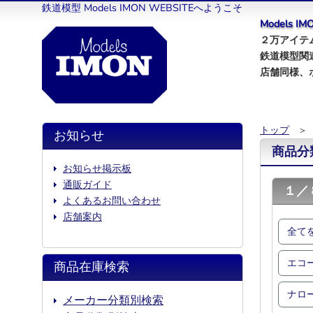
鉄道模型 Models IMON WEBSITEへようこそ
Models 
２万アイテム
鉄道模型関
店舗同様、
トップ
＞
お知らせ
商品分
お知らせ掲示板
通販ガイド
１／
よくあるお問い合わせ
店舗案内
全て
エコ
商品在庫検索
ナロ
メーカー分類別検索