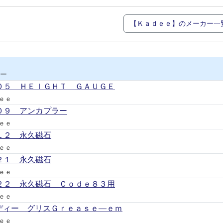
【Ｋａｄｅｅ】のメーカー一
ー
０５ ＨＥＩＧＨＴ ＧＡＵＧＥ
ｅｅ
０９ アンカプラー
ｅｅ
１２ 永久磁石
ｅｅ
２１ 永久磁石
ｅｅ
２２ 永久磁石 Ｃｏｄｅ８３用
ｅｅ
ディー グリスＧｒｅａｓｅ―ｅｍ
ｅｅ