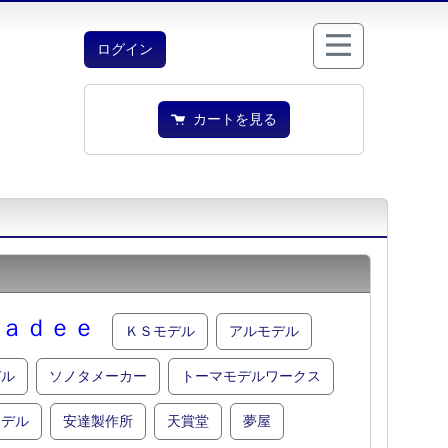
ログイン
カートを見る
ａｄｅｅ
ＫＳモデル
アルモデル
デル
ソノタメーカー
トーマモデルワークス
モデル
安達製作所
天賞堂
夢屋