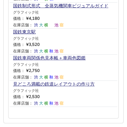
国鉄制式形式 全蒸気機関車ビジュアルガイド
グラフィック社
価格：
¥4,180
在庫店舗：
渋
大
横
―
池
宿
国鉄東京駅
グラフィック社
価格：
¥3,520
在庫店舗：
渋
大
横
秋
池
宿
国鉄車両関係色見本帳＋車両色図鑑
グラフィック社
価格：
¥2,750
在庫店舗：
渋
大
横
秋
池
宿
見どころ満載の鉄道レイアウトの作り方
グラフィック社
価格：
¥2,530
在庫店舗：
渋
大
横
秋
池
宿