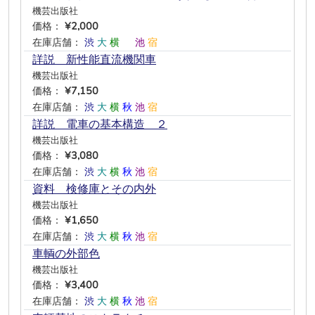
機芸出版社
価格：
¥2,000
在庫店舗：
渋
大
横
―
池
宿
詳説 新性能直流機関車
機芸出版社
価格：
¥7,150
在庫店舗：
渋
大
横
秋
池
宿
詳説 電車の基本構造 ２
機芸出版社
価格：
¥3,080
在庫店舗：
渋
大
横
秋
池
宿
資料 検修庫とその内外
機芸出版社
価格：
¥1,650
在庫店舗：
渋
大
横
秋
池
宿
車輌の外部色
機芸出版社
価格：
¥3,400
在庫店舗：
渋
大
横
秋
池
宿