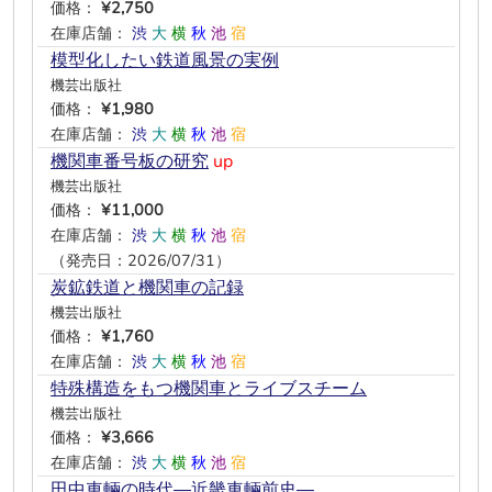
価格：
¥2,750
在庫店舗：
渋
大
横
秋
池
宿
模型化したい鉄道風景の実例
機芸出版社
価格：
¥1,980
在庫店舗：
渋
大
横
秋
池
宿
機関車番号板の研究
up
機芸出版社
価格：
¥11,000
在庫店舗：
渋
大
横
秋
池
宿
（発売日：2026/07/31）
炭鉱鉄道と機関車の記録
機芸出版社
価格：
¥1,760
在庫店舗：
渋
大
横
秋
池
宿
特殊構造をもつ機関車とライブスチーム
機芸出版社
価格：
¥3,666
在庫店舗：
渋
大
横
秋
池
宿
田中車輛の時代―近畿車輛前史―