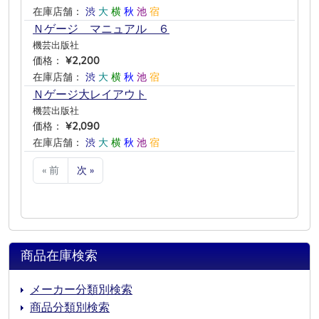
在庫店舗：
渋
大
横
秋
池
宿
Ｎゲージ マニュアル ６
機芸出版社
価格：
¥2,200
在庫店舗：
渋
大
横
秋
池
宿
Ｎゲージ大レイアウト
機芸出版社
価格：
¥2,090
在庫店舗：
渋
大
横
秋
池
宿
« 前
次 »
商品在庫検索
メーカー分類別検索
商品分類別検索