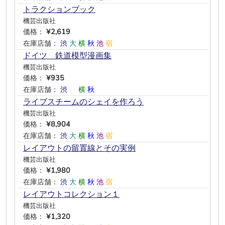
トラクションブック
機芸出版社
価格：
¥2,619
在庫店舗：
渋
大
横
秋
池
宿
ドイツ 鉄道模型漫画集
機芸出版社
価格：
¥935
在庫店舗：
渋
―
横
秋
―
―
ライブスチームのシェイを作ろう
機芸出版社
価格：
¥8,904
在庫店舗：
渋
大
横
秋
池
宿
レイアウトの留置線とその実例
機芸出版社
価格：
¥1,980
在庫店舗：
渋
大
横
秋
池
宿
レイアウトコレクション１
機芸出版社
価格：
¥1,320