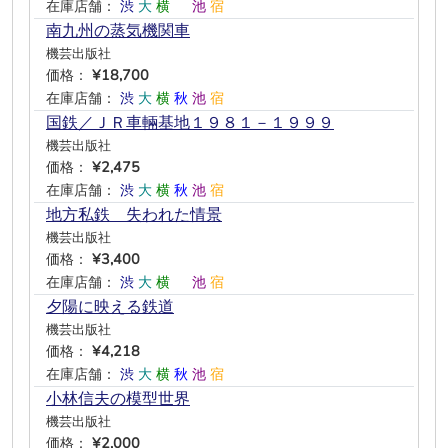
在庫店舗：
渋
大
横
―
池
宿
南九州の蒸気機関車
機芸出版社
価格：
¥18,700
在庫店舗：
渋
大
横
秋
池
宿
国鉄／ＪＲ車輛基地１９８１－１９９９
機芸出版社
価格：
¥2,475
在庫店舗：
渋
大
横
秋
池
宿
地方私鉄 失われた情景
機芸出版社
価格：
¥3,400
在庫店舗：
渋
大
横
―
池
宿
夕陽に映える鉄道
機芸出版社
価格：
¥4,218
在庫店舗：
渋
大
横
秋
池
宿
小林信夫の模型世界
機芸出版社
価格：
¥2,000