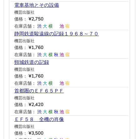
電車基地とその設備
機芸出版社
価格：
¥2,750
在庫店舗：
渋
大
横
―
池
宿
静岡鉄道駿遠線の記録１９６８～７０
機芸出版社
価格：
¥1,760
在庫店舗：
渋
大
横
秋
池
宿
頸城鉄道の記録
機芸出版社
価格：
¥1,760
在庫店舗：
渋
大
横
―
池
宿
首都圏のＥＦ６５ＰＦ
機芸出版社
価格：
¥2,420
在庫店舗：
渋
大
横
秋
池
宿
ＥＦ５８ 全機の肖像
機芸出版社
価格：
¥3,500