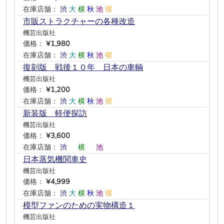
在庫店舗：
渋
大
横
秋
池
宿
市販ストラクチャーの各種改造
機芸出版社
価格：
¥1,980
在庫店舗：
渋
大
横
秋
池
宿
復刻版 戦後１０年 日本の車輌
機芸出版社
価格：
¥1,200
在庫店舗：
渋
大
横
秋
池
宿
新装版 軽便探訪
機芸出版社
価格：
¥3,600
在庫店舗：
渋
―
横
―
池
―
日本蒸気機関車史
機芸出版社
価格：
¥4,999
在庫店舗：
渋
大
横
秋
池
宿
模型ファンのための実物構造１
機芸出版社