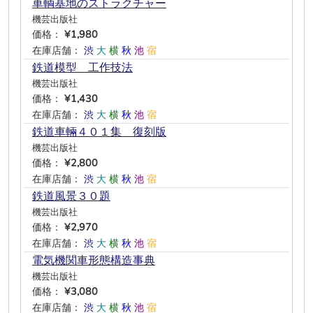
車輌基地のストラクチャー
機芸出版社
価格：
¥1,980
在庫店舗：
渋
大
横
秋
池
宿
鉄道模型 工作技法
機芸出版社
価格：
¥1,430
在庫店舗：
渋
大
横
秋
池
宿
鉄道車輛４０１集 復刻版
機芸出版社
価格：
¥2,800
在庫店舗：
渋
大
横
秋
池
宿
鉄道風景３０題
機芸出版社
価格：
¥2,970
在庫店舗：
渋
大
横
秋
池
宿
電気機関車形態構造事典
機芸出版社
価格：
¥3,080
在庫店舗：
渋
大
横
秋
池
宿