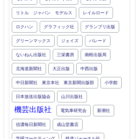
リトル ジャパン モデルス
レイルロード
ロクハン
グラフィック社
グランプリ出版
グリーンマックス
ジェイズ
パレード
ないねん出版社
三栄書房
南軽出版局
北海道新聞社
大正出版
中西出版
中日新聞社 東京本社 東京新聞出版部
小学館
日本放送出版協会
山川出版社
機芸出版社
電気車研究会
新潮社
信濃毎日新聞社
成山堂書店
学研マーケティング
鉄道ジャーナル社