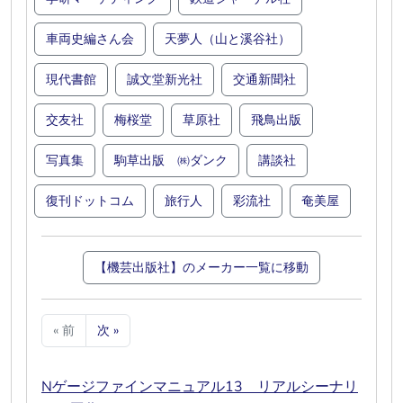
車両史編さん会
天夢人（山と溪谷社）
現代書館
誠文堂新光社
交通新聞社
交友社
梅桜堂
草原社
飛鳥出版
写真集
駒草出版 ㈱ダンク
講談社
復刊ドットコム
旅行人
彩流社
奄美屋
【機芸出版社】のメーカー一覧に移動
« 前
次 »
Nゲージファインマニュアル13 リアルシーナリ