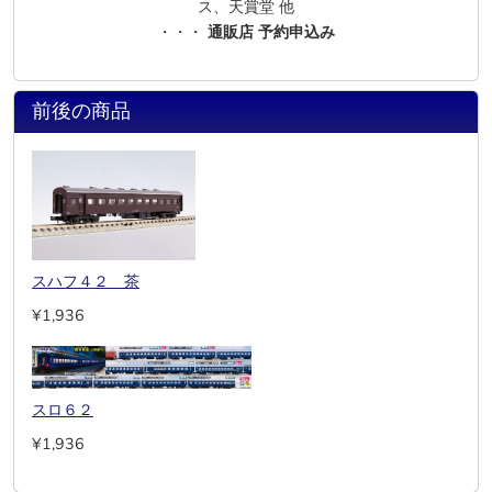
ス、天賞堂 他
・・・
通販店 予約申込み
前後の商品
スハフ４２ 茶
¥1,936
スロ６２
¥1,936