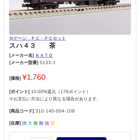
Ｎゲージ ＰＣ・ＰＣセット
スハ４３ 茶
[メーカー名]
ＫＡＴＯ
[メーカー型番]
5133-1
¥1,760
[価格]
[ポイント]
10.00%還元（176ポイント）
※お支払い方法により異なる場合があります。
[商品コード]
310-140-004-108
[在庫]
渋
大
横
秋
池
宿