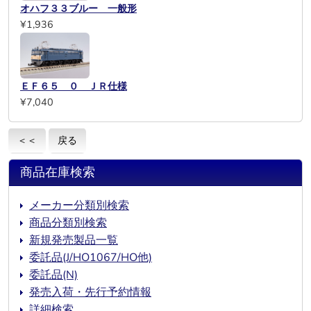
オハフ３３ブルー 一般形
¥1,936
ＥＦ６５ ０ ＪＲ仕様
¥7,040
＜＜
戻る
商品在庫検索
メーカー分類別検索
商品分類別検索
新規発売製品一覧
委託品(J/HO1067/HO他)
委託品(N)
発売入荷・先行予約情報
詳細検索