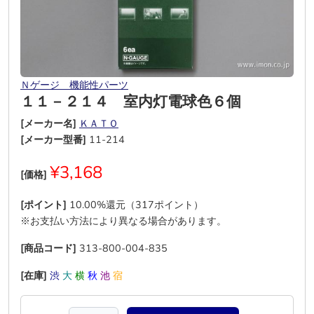
Ｎゲージ 機能性パーツ
１１－２１４ 室内灯電球色６個
[メーカー名]
ＫＡＴＯ
[メーカー型番]
11-214
¥3,168
[価格]
[ポイント]
10.00%還元（317ポイント）
※お支払い方法により異なる場合があります。
[商品コード]
313-800-004-835
[在庫]
渋
大
横
秋
池
宿