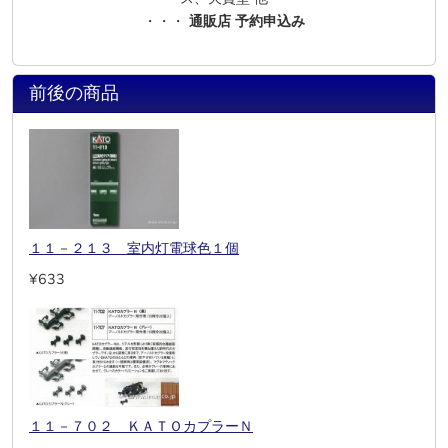
・・・
通販店 予約申込み
前後の商品
１１－２１３ 室内灯電球色１個
¥633
１１－７０２ ＫＡＴＯカプラーＮ