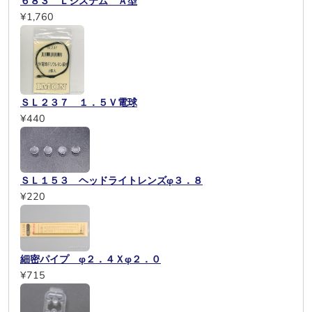
６８３ Ｌシステム Ａ型
¥1,760
ＳＬ２３７ １．５Ｖ電球
¥440
ＳＬ１５３ ヘッドライトレンズφ３．８
¥220
細密パイプ φ２．４Ｘφ２．０
¥715