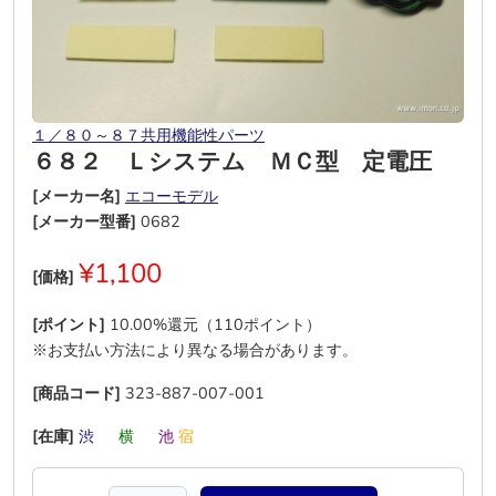
１／８０～８７共用機能性パーツ
６８２ Ｌシステム ＭＣ型 定電圧
[メーカー名]
エコーモデル
[メーカー型番]
0682
¥1,100
[価格]
[ポイント]
10.00%還元（110ポイント）
※お支払い方法により異なる場合があります。
[商品コード]
323-887-007-001
[在庫]
渋
―
横
―
池
宿