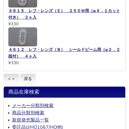
４６１５ レフ・レンズ（Ｅ） ２５０Ｗ用（φ４．１カット
付き） ２ヶ入
¥330
４６１２ レフ・レンズ（Ｂ） シールドビーム用（φ２．２
段付） ４ヶ入
¥330
＜＜
戻る
商品在庫検索
メーカー分類別検索
商品分類別検索
新規発売製品一覧
委託品(J/HO1067/HO他)