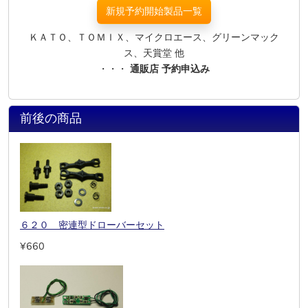
新規予約開始製品一覧
ＫＡＴＯ、ＴＯＭＩＸ、マイクロエース、グリーンマック
ス、天賞堂 他
・・・
通販店 予約申込み
前後の商品
６２０ 密連型ドローバーセット
¥660