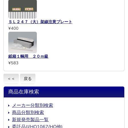
ＳＬ２４７（大）架線注意プレート
¥400
紙箱１輌用 ２０ｍ級
¥583
＜＜
戻る
商品在庫検索
メーカー分類別検索
商品分類別検索
新規発売製品一覧
委託品(J/HO1067/HO他)