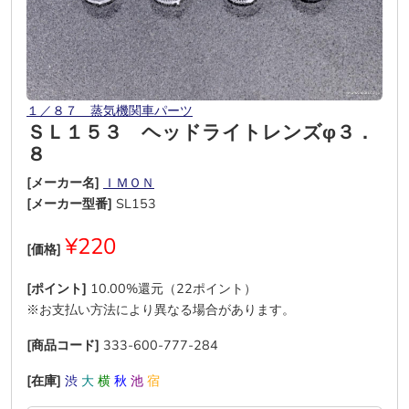
１／８７ 蒸気機関車パーツ
ＳＬ１５３ ヘッドライトレンズφ３．
８
[メーカー名]
ＩＭＯＮ
[メーカー型番]
SL153
¥220
[価格]
[ポイント]
10.00%還元（22ポイント）
※お支払い方法により異なる場合があります。
[商品コード]
333-600-777-284
[在庫]
渋
大
横
秋
池
宿