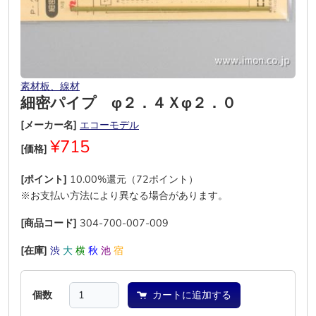
素材板、線材
細密パイプ φ２．４Ｘφ２．０
[メーカー名]
エコーモデル
¥715
[価格]
[ポイント]
10.00%還元（72ポイント）
※お支払い方法により異なる場合があります。
[商品コード]
304-700-007-009
[在庫]
渋
大
横
秋
池
宿
個数
カートに追加する