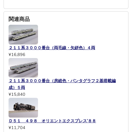
関連商品
２１１系３０００番台（両毛線・矢絣色）４両
¥16,896
２１１系３０００番台（房総色・パンタグラフ２基搭載編
成）５両
¥15,840
Ｄ５１ ４９８ オリエントエクスプレス’８８
¥11,704