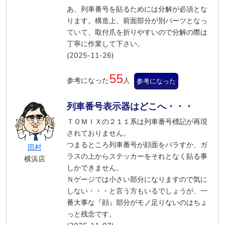
あ、列車番号を貼るためには分解が必須とな
ります。構造上、前面部分が別パーツとなっ
ていて、取付爪を折りやすいので分解の際は
丁寧に作業して下さい。
(2025-11-26)
55
参考になった
人
参考になった
列車番号表示器はどこへ・・・
ＴＯＭＩＸの２１１系は列車番号標記が再現
されておりません。
つまるところ列車番号が顔面をバラすか、ガ
田村
ラスの上からステッカーをそれとなく貼る事
横浜店
しかできません。
Ｎゲージでは小さい部分になりますので気に
しない・・・と言う方もいるでしょうが、一
番大事な『顔』部分がモノ足りないのはちょ
っと残念です。