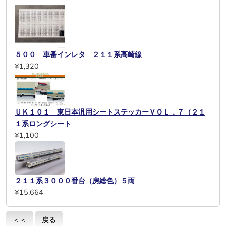
５００ 車番インレタ ２１１系高崎線
¥1,320
ＵＫ１０１ 東日本汎用シートステッカーＶＯＬ．７（２１
１系ロングシート
¥1,100
２１１系３０００番台（房総色）５両
¥15,664
＜＜
戻る