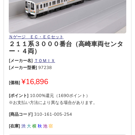
Ｎゲージ ＥＣ・ＥＣセット
２１１系３０００番台（高崎車両センタ
ー・４両）
[メーカー名]
ＴＯＭＩＸ
[メーカー型番]
97238
¥16,896
[価格]
[ポイント]
10.00%還元（1690ポイント）
※お支払い方法により異なる場合があります。
[商品コード]
310-161-005-254
[在庫]
渋
大
横
秋
池
宿