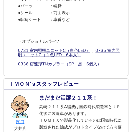
●パーツ ：幌枠
●シール ：前面表示
●転写シート ：車番など
・オプショナルパーツ
0731 室内照明ユニットC（白色LED）
、
0735 室内照
明ユニットC（白色LED・6本入）
0336 密連形TNカプラー（SP・黒・6個入）
ＩＭＯＮ’ｓスタッフレビュー
まだまだ活躍２１１系！
高崎２１１系A編成は国鉄時代製造車とＪＲ
化後に製造車があります。
ＴＯＭＩＸで製品化しているのは国鉄時代に
関口
製造された編成がプロトタイプなので方向幕
大井店