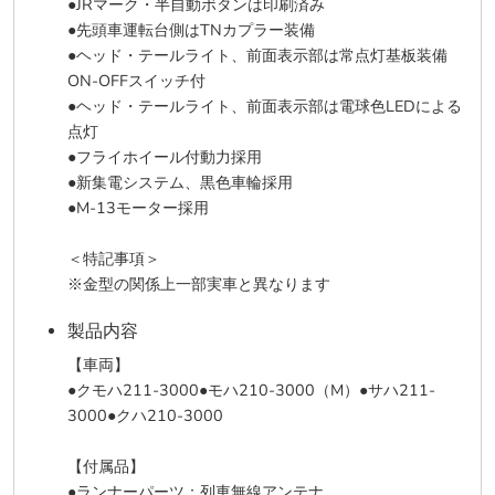
●JRマーク・半自動ボタンは印刷済み
●先頭車運転台側はTNカプラー装備
●ヘッド・テールライト、前面表示部は常点灯基板装備
ON-OFFスイッチ付
●ヘッド・テールライト、前面表示部は電球色LEDによる
点灯
●フライホイール付動力採用
●新集電システム、黒色車輪採用
●M-13モーター採用
＜特記事項＞
※金型の関係上一部実車と異なります
製品内容
【車両】
●クモハ211-3000●モハ210-3000（M）●サハ211-
3000●クハ210-3000
【付属品】
●ランナーパーツ：列車無線アンテナ