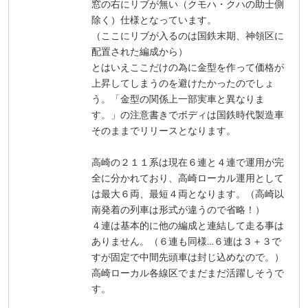
窓の右にリブが無い（クモハ・クハの助士側
除く）仕様となっています。
（ここにリブが入るのは国鉄末期、神領区に
配置された編成から）
とはいえここだけの為に金型を作って価格が
上昇してしまうのを避けたかったのでしょ
う。「金型の関係上一部実車と異なりま
す。」の注意書きでボディは国鉄時代製造車
そのままでリリースとなります。
高崎の２１１系は現在６連と４連で運用が完
全に分かれており、高崎ローカル運用として
は最大６両、最短４両となります。（高崎以
南発着の列車は形式が違うので省略！）
４連は基本的に他の編成と連結して走る事は
ありません。（６連も同様…６連は３＋３で
すが固定で中間先頭車は封じ込めなので。）
高崎ローカル各線区でまだまだ活躍しそうで
す。