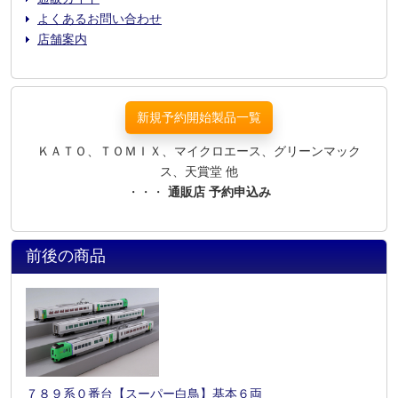
よくあるお問い合わせ
店舗案内
新規予約開始製品一覧
ＫＡＴＯ、ＴＯＭＩＸ、マイクロエース、グリーンマック
ス、天賞堂 他
・・・
通販店 予約申込み
前後の商品
７８９系０番台【スーパー白鳥】基本６両