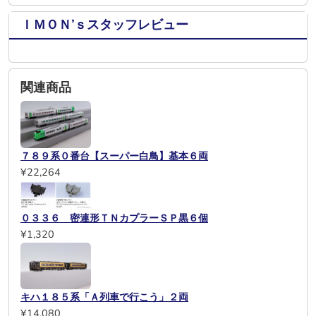
ＩＭＯＮ’ｓスタッフレビュー
関連商品
７８９系０番台【スーパー白鳥】基本６両
¥22,264
０３３６ 密連形ＴＮカプラーＳＰ黒６個
¥1,320
キハ１８５系「Ａ列車で行こう」２両
¥14,080