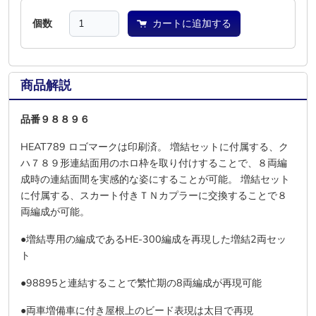
個数
カートに追加する
商品解説
品番９８８９６
HEAT789 ロゴマークは印刷済。 増結セットに付属する、ク
ハ７８９形連結面用のホロ枠を取り付けすることで、８両編
成時の連結面間を実感的な姿にすることが可能。 増結セット
に付属する、スカート付きＴＮカプラーに交換することで８
両編成が可能。
●増結専用の編成であるHE-300編成を再現した増結2両セッ
ト
●98895と連結することで繁忙期の8両編成が再現可能
●両車増備車に付き屋根上のビード表現は太目で再現