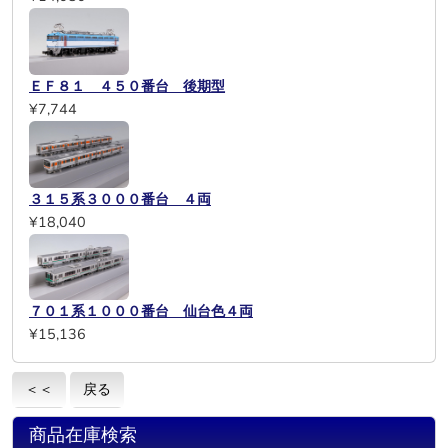
ＥＦ８１ ４５０番台 後期型
¥7,744
３１５系３０００番台 ４両
¥18,040
７０１系１０００番台 仙台色４両
¥15,136
＜＜
戻る
商品在庫検索