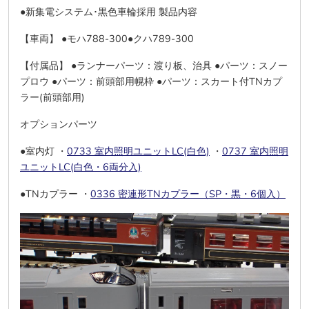
●新集電システム･黒色車輪採用 製品内容
【車両】 ●モハ788-300●クハ789-300
【付属品】 ●ランナーパーツ：渡り板、治具 ●パーツ：スノー
プロウ ●パーツ：前頭部用幌枠 ●パーツ：スカート付TNカプ
ラー(前頭部用)
オプションパーツ
●室内灯 ・
0733 室内照明ユニットLC(白色)
・
0737 室内照明
ユニットLC(白色・6両分入)
●TNカプラー ・
0336 密連形TNカプラー（SP・黒・6個入）