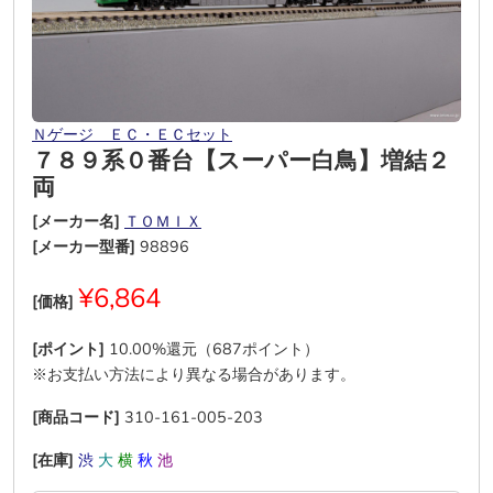
Ｎゲージ ＥＣ・ＥＣセット
７８９系０番台【スーパー白鳥】増結２
両
[メーカー名]
ＴＯＭＩＸ
[メーカー型番]
98896
¥6,864
[価格]
[ポイント]
10.00%還元（687ポイント）
※お支払い方法により異なる場合があります。
[商品コード]
310-161-005-203
[在庫]
渋
大
横
秋
池
―