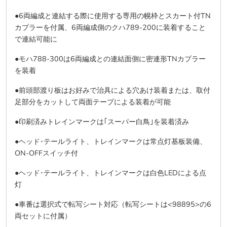
●6両編成と連結する際に使用する専用の幌枠とスカート付TN
カプラーを付属、6両編成側のクハ789-200に装着すること
で連結可能に
●モハ788-300は6両編成との連結面側に密連形TNカプラー
を装着
●前頭部渡り板はお好みで治具による穴あけ装着または、取付
足部分をカットして両面テープによる装着が可能
●印刷済みトレインマークは｢スーパー白鳥｣を装着済み
●ヘッド･テールライト、トレインマークは常点灯基板装備、
ON-OFFスイッチ付
●ヘッド･テールライト、トレインマークは白色LEDによる点
灯
●車番は選択式で転写シート対応（転写シートは<98895>の6
両セットに付属）