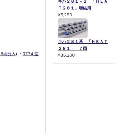
キハ２８１－２ 「ＨＥＡ
Ｔ２８１」増結用
¥5,280
キハ２８１系 「ＨＥＡＴ
２８１」 ７両
・6両分入)
・
0734 室
¥35,200