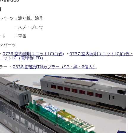
789-200
】
ーパーツ：渡り板、治具
ツ ：スノープロウ
シート ：車番
ンパーツ
・
0733 室内照明ユニットLC(白色)
・
0737 室内照明ユニットLC(白色
ニットLC（電球色LED）
ラー ・
0336 密連形TNカプラー（SP・黒・6個入）