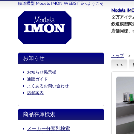
鉄道模型 Models IMON WEBSITEへようこそ
Models 
２万アイテム
鉄道模型関
店舗同様、
トップ
＞
お知らせ
＜＜
お知らせ掲示板
通販ガイド
よくあるお問い合わせ
店舗案内
商品在庫検索
メーカー分類別検索