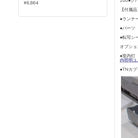
200●クハ
¥6,864
【付属品
●ランナ
●パー
●転写
オプショ
●室内灯 
内照明ユ
●TNカプ