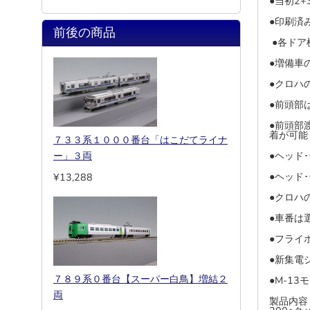
●当初2
●印刷済
前後の商品
●各ドア
●増備車
●クロハ
●前頭部
●前頭部
着が可能
７３３系１０００番台「はこだてライナ
ー」３両
●ヘッド
●ヘッド
¥13,288
●クロハ
●車番は
●フライ
●新集電
７８９系０番台【スーパー白鳥】増結２
●M-13
両
製品内容 