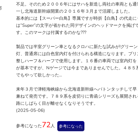
不足。そのため２００６年にはサハを新造し両社の車両とも通
部
一し北海道新幹線開業の２０１６年３月まで活躍しました。
基本的には【スーパー白鳥】専属ですが時折【白鳥】の代走に
は”Super”の文字が省かれた同デザインのヘッドマークを掲
す。このマークは付属するのかな???
製品では半室グリーン車となるクロハに新たな試みが!グリー
灯、普通席には白色室内灯を付けられる構造になります。プリ
整しハーフ＆ハーフで使用します。１６番の車両では室内灯を
が基本ですが、Nゲージでは今までありませんでした。４８５
でもやって欲しかった...
来年３月で津軽海峡線から北海道新幹線へバトンタッチして早
兼ねて発売です。７８９系を皮切りに青函シリーズも展開される.
路にしばらく目が離せなくなりそうです。
(2025-05-06)
72
参考になった
人
参考になった