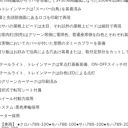
+3の5両編成からサハを増備して3+3の6両編成になった2006年以降の
みトレインマークは｢スーパー白鳥｣を装着済み
横と先頭部側面にあるロゴを印刷で再現
のサハの屋根上ビードは太目、それ以外の屋根上ビードは細目で再現
の室内灯(別売)はグリーン席側に電球色、普通座席側を白色とそれぞれ
は実物においてカバーが付いた形態のダミーカプラーを装備
渡り板はお好みで治具による穴あけ装着または、取付足部分をカットし
･テールライト、トレインマークは常点灯基板装備、ON-OFFスイッチ付
･テールライト、トレインマークは白色LEDによる点灯
のグリーンカーマークは印刷済み
選択式で転写シート付属
ホイール付動力採用
システム･黒色車輪採用
モーター採用
【車両】 ●クロハ789-100●モハ788-100●サハ789-100●モハ789-2