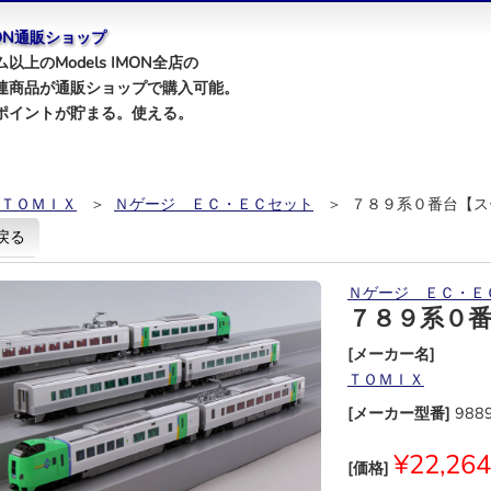
IMON通販ショップ
以上のModels IMON全店の
連商品が通販ショップで購入可能。
ポイントが貯まる。使える。
ＴＯＭＩＸ
＞
Ｎゲージ ＥＣ・ＥＣセット
＞ ７８９系０番台【ス
戻る
Ｎゲージ ＥＣ・Ｅ
７８９系０
[メーカー名]
ＴＯＭＩＸ
[メーカー型番]
988
¥22,264
[価格]