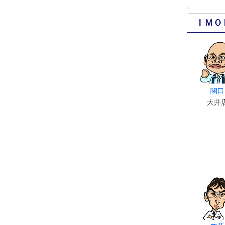
ＩＭＯ
関口
大井