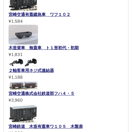
宮崎交通有蓋緩急車 ワフ１０２
¥1,584
木造貨車 無蓋車 ト１形初代・初期
¥1,831
２軸客車用ネジ式連結器
¥1,188
宮崎交通株式会社鉄道部フハ４・５
¥3,960
宮崎鉄道 木造有蓋車ワ１０５ 木製扉