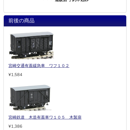
前後の商品
宮崎交通有蓋緩急車 ワフ１０２
¥1,584
宮崎鉄道 木造有蓋車ワ１０５ 木製扉
¥1,386