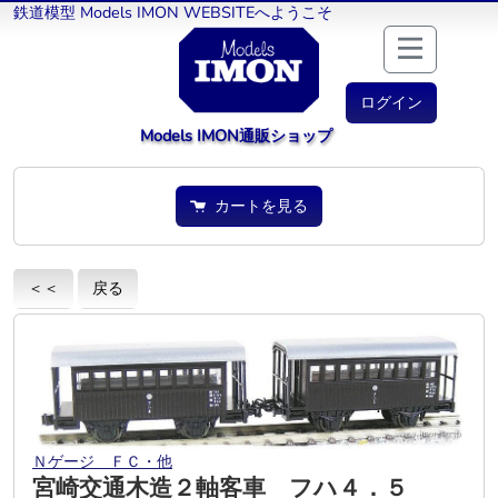
鉄道模型 Models IMON WEBSITEへようこそ
ログイン
Models IMON通販ショップ
カートを見る
＜＜
戻る
Ｎゲージ ＦＣ・他
宮崎交通木造２軸客車 フハ４．５