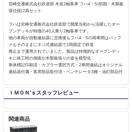
宮崎交通株式会社鉄道部 木造2軸客車 フハ4・5(初期・木製板
張仕様)2両セット
フハは宮崎交通株式会社鉄道部で開業当初から活躍したオー
プンデッキが特徴の40人乗り2軸客車です。
他の車両が自動連結器に交換後もフハ4・5の両車間はバッフ
ァもそのままにネジ式連結器で2両固定で鉄道
廃止まで運用されていました。製品は特徴的なオープンデッ
キに竣工時の側面が木製板張りの姿を模型化
車体標記印刷済・カプラー選択方式・2車間連結はオリジナル
連結器付属・客席部品取付済・ベンチレータ3種・油灯部品付
ＩＭＯＮ’ｓスタッフレビュー
関連商品