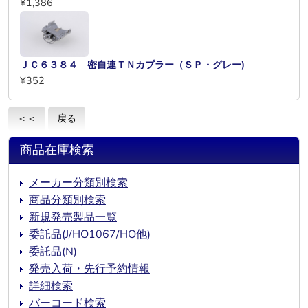
¥1,386
ＪＣ６３８４ 密自連ＴＮカプラー（ＳＰ・グレー)
¥352
＜＜
戻る
商品在庫検索
メーカー分類別検索
商品分類別検索
新規発売製品一覧
委託品(J/HO1067/HO他)
委託品(N)
発売入荷・先行予約情報
詳細検索
バーコード検索