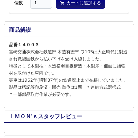
個数
カートに追加する
商品解説
品番１４０９３
宮崎交通株式会社鉄道部 木造有蓋車 ワ105は大正時代に製造
され戦後国鉄から払い下げを受け入線しました。
特徴として木製柱・木造横羽目板構造・木製扉・側面に補強
材を取付けた車両です。
実車は1962年(昭和37年)の鉄道廃止まで在籍していました。
製品は標記等印刷済・販売 単位は1両 ＊連結方式選択式
＊一部部品取付作業が必要です。
ＩＭＯＮ’ｓスタッフレビュー