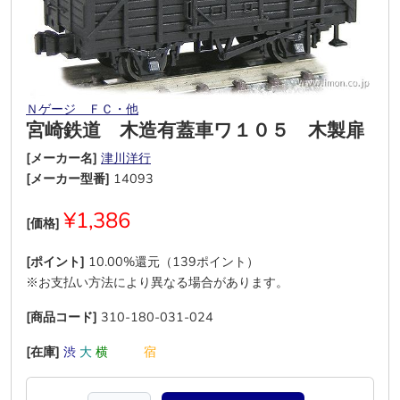
Ｎゲージ ＦＣ・他
宮崎鉄道 木造有蓋車ワ１０５ 木製扉
[メーカー名]
津川洋行
[メーカー型番]
14093
¥1,386
[価格]
[ポイント]
10.00%還元（139ポイント）
※お支払い方法により異なる場合があります。
[商品コード]
310-180-031-024
[在庫]
渋
大
横
―
―
宿