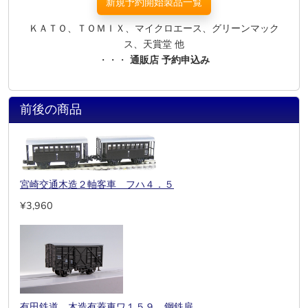
新規予約開始製品一覧
ＫＡＴＯ、ＴＯＭＩＸ、マイクロエース、グリーンマック
ス、天賞堂 他
・・・
通販店 予約申込み
前後の商品
宮崎交通木造２軸客車 フハ４．５
¥3,960
有田鉄道 木造有蓋車ワ１５９ 鋼鉄扉