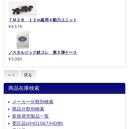
ＴＭ２８ １２ｍ級用Ａ動力ユニット
¥4,576
ノスタルジック鉄コレ 第５弾ケース
¥3,080
＜＜
戻る
商品在庫検索
メーカー分類別検索
商品分類別検索
新規発売製品一覧
委託品(J/HO1067/HO他)