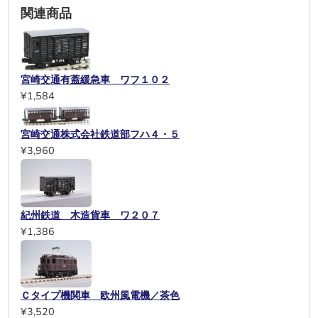
関連商品
宮崎交通有蓋緩急車 ワフ１０２
¥1,584
宮崎交通株式会社鉄道部フハ４・５
¥3,960
紀州鉄道 木造貨車 ワ２０７
¥1,386
Ｃタイプ機関車 欧州風電機／茶色
¥3,520