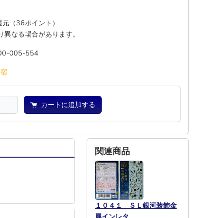
%還元（36ポイント）
り異なる場合があります。
00-005-554
池
宿
カートに追加する
関連商品
１０４１ ＳＬ銀河装飾金
属インレタ