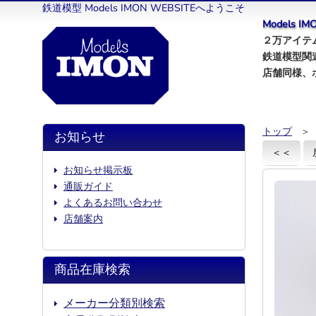
鉄道模型 Models IMON WEBSITEへようこそ
Models 
２万アイテム
鉄道模型関
店舗同様、
トップ
＞
お知らせ
＜＜
お知らせ掲示板
通販ガイド
よくあるお問い合わせ
店舗案内
商品在庫検索
メーカー分類別検索