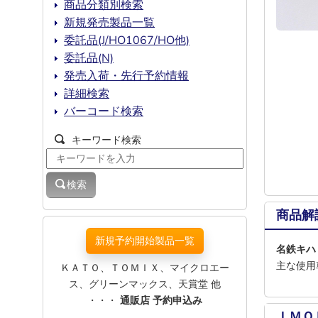
商品分類別検索
新規発売製品一覧
委託品(J/HO1067/HO他)
委託品(N)
発売入荷・先行予約情報
詳細検索
バーコード検索
キーワード検索
検索
商品解
新規予約開始製品一覧
名鉄キハ
主な使用
ＫＡＴＯ、ＴＯＭＩＸ、マイクロエー
ス、グリーンマックス、天賞堂 他
・・・
通販店 予約申込み
ＩＭＯ