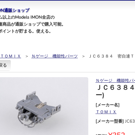
IMON通販ショップ
以上のModels IMON全店の
連商品が通販ショップで購入可能。
ポイントが貯まる。使える。
ＴＯＭＩＸ
＞
Ｎゲージ 機能性パーツ
＞ ＪＣ６３８４ 密自連Ｔ
戻る
Ｎゲージ 機能性パ
ＪＣ６３８
ー)
[メーカー名]
ＴＯＭＩＸ
[メーカー型番]
JC6