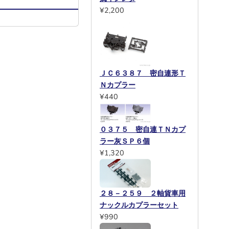
¥2,200
ＪＣ６３８７ 密自連形Ｔ
Ｎカプラー
¥440
０３７５ 密自連ＴＮカプ
ラー灰ＳＰ６個
¥1,320
２８－２５９ ２軸貨車用
ナックルカプラーセット
¥990