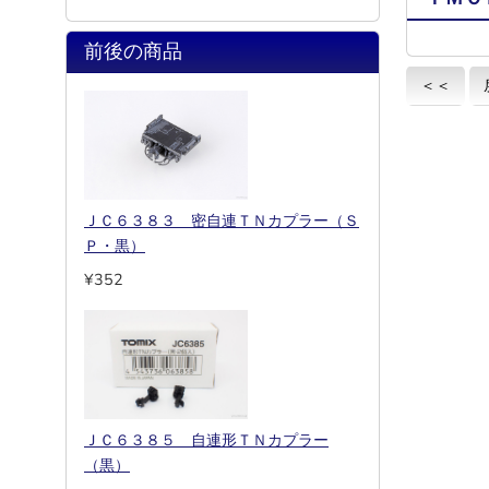
前後の商品
＜＜
ＪＣ６３８３ 密自連ＴＮカプラー（Ｓ
Ｐ・黒）
¥352
ＪＣ６３８５ 自連形ＴＮカプラー
（黒）