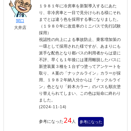
１９８１年に冷房車を新製導入するにあた
り、非冷房車と一目で見分けられる様にそれ
までとは違う色を採用する事になりました。
関口
（１９８０年に改造車のミニバスで先行試験
大井店
採用）
視認性の向上による事故防止、乗客増加策の
一環として採用された様ですが、あまりにも
派手な配色となり都バスの利用者からは逆に
不評、早くも１年後には運用離脱したバスに
新塗装案３種を１台ずつ塗ってアンケートを
取り、Ａ案の「ナックルライン」カラーが採
用、１９８２年納入分からは「ナックルライ
ン」色となり「鈴木カラー」のバスも順次塗
り替えられてしまい、この色は短命に終わり
ました。
(2024-11-14)
24
参考になった
人
参考になった