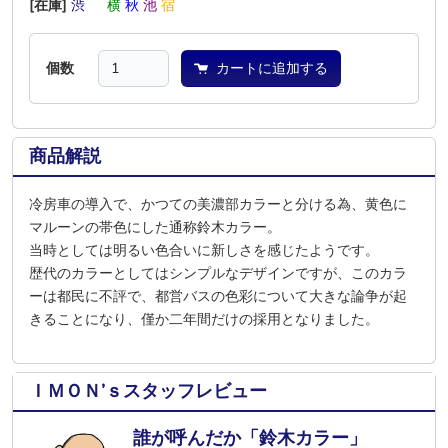
[在庫]
渋
―
横
秋
池
宿
個数
カートに追加する
商品解説
冷房車の導入で、かつての美濃部カラーと分ける為、黄色に
マルーンの帯色にした通称鈴木カラー。
当時としては明るい色合いに新しさを感じたようです。
歴代のカラーとしてはシンプルなデザインですが、このカラ
ーは都民に不評で、都営バスの色彩について大きな論争が起
きることになり、僅か二年間だけの採用となりました。
ＩＭＯＮ’ｓスタッフレビュー
誰が呼んだか「鈴木カラー」