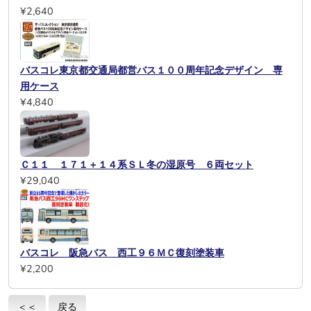
¥2,640
バスコレ東京都交通局都営バス１００周年記念デザイン 専
用ケース
¥4,840
Ｃ１１ １７１＋１４系ＳＬ冬の湿原号 ６両セット
¥29,040
バスコレ 阪急バス 西工９６ＭＣ復刻塗装車
¥2,200
＜＜
戻る