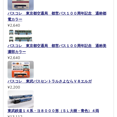
バスコレ 東京都交通局 都営バス１００周年記念 通称都
電カラー
¥2,640
バスコレ 東京都交通局 都営バス１００周年記念 通称美
濃部カラー
¥2,640
バスコレ 東武バスセントラルさよならＶ８エルガ
¥2,200
東武鉄道１４系・ヨ８０００形（ＳＬ大樹・青色）４両
¥13,112