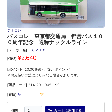
ジオコレ
バスコレ 東京都交通局 都営バス１０
０周年記念 通称ナックルライン
[メーカー名]
ＴＯＭＩＸ
¥2,640
[価格]
[ポイント]
10.00%還元（264ポイント）
※お支払い方法により異なる場合があります。
[商品コード]
314-201-005-190
[在庫]
渋
―
―
―
―
宿
個数
カートに追加する