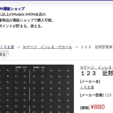
IMON通販ショップ
以上のModels IMON全店の
連商品が通販ショップで購入可能。
ポイントが貯まる。使える。
くろま屋
＞
Ｎゲージ インレタ・デカール
＞ １２３ 近郊型電車
戻る
Ｎゲージ インレタ
１２３ 近
[メーカー名]
くろま屋
[メーカー型番]
123
¥880
[価格]