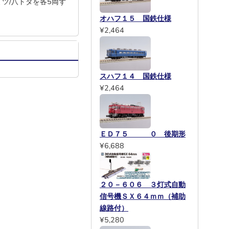
ミツ/八トタを各5両ず
オハフ１５ 国鉄仕様
¥2,464
スハフ１４ 国鉄仕様
¥2,464
ＥＤ７５ ０ 後期形
¥6,688
２０－６０６ ３灯式自動
信号機ＳＸ６４ｍｍ（補助
線路付）
¥5,280