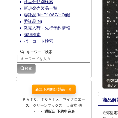
商品分類別検索
新規発売製品一覧
委託品(J/HO1067/HO他)
委託品(N)
発売入荷・先行予約情報
詳細検索
バーコード検索
キーワード検索
検索
新規予約開始製品一覧
ＫＡＴＯ、ＴＯＭＩＸ、マイクロエー
商品解
ス、グリーンマックス、天賞堂 他
・・・
通販店 予約申込み
近郊型電