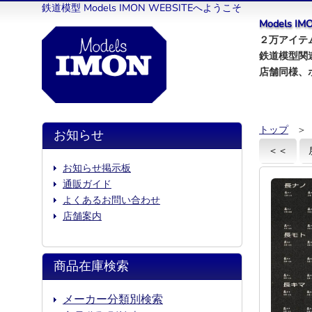
鉄道模型 Models IMON WEBSITEへようこそ
Models 
２万アイテム
鉄道模型関
店舗同様、
トップ
＞
お知らせ
＜＜
お知らせ掲示板
通販ガイド
よくあるお問い合わせ
店舗案内
商品在庫検索
メーカー分類別検索