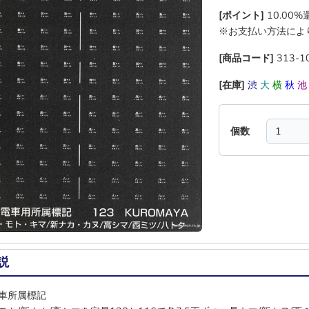
[ポイント]
10.00
※お支払い方法によ
[商品コード]
313-1
[在庫]
渋
大
横
秋
個数
説
車所属標記