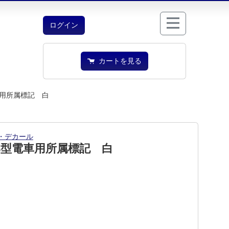
ログイン
カートを見る
用所属標記 白
・デカール
郊型電車用所属標記 白