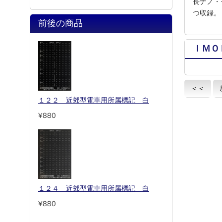
長ナノ・
つ収録。
前後の商品
ＩＭＯ
＜＜
１２２ 近郊型電車用所属標記 白
¥880
１２４ 近郊型電車用所属標記 白
¥880