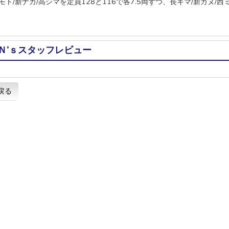
モト/新ナカ/高シマを定員128と116で各7.5両ずつ、長キマ/新カヌ/西
Ｎ’ｓスタッフレビュー
戻る