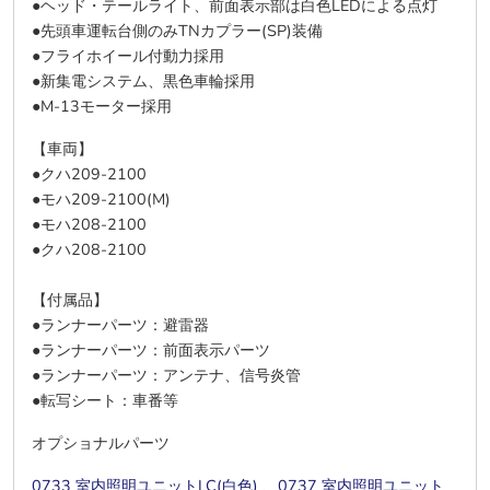
●ヘッド・テールライト、前面表示部は白色LEDによる点灯
●先頭車運転台側のみTNカプラー(SP)装備
●フライホイール付動力採用
●新集電システム、黒色車輪採用
●M-13モーター採用
【車両】
●クハ209-2100
●モハ209-2100(M)
●モハ208-2100
●クハ208-2100
【付属品】
●ランナーパーツ：避雷器
●ランナーパーツ：前面表示パーツ
●ランナーパーツ：アンテナ、信号炎管
●転写シート：車番等
オプショナルパーツ
0733 室内照明ユニットLC(白色)
、
0737 室内照明ユニット