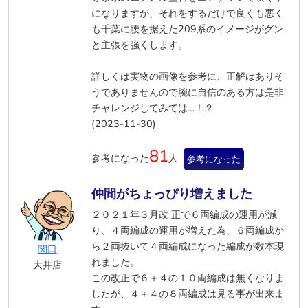
になりますが、それをするだけで良くも悪く
も千葉に腰を据えた209系のイメージがグン
と主張を強くします。
詳しくは実物の画像を参考に、正解はありそ
うでありませんので腕に自信のある方は是非
チャレンジしてみては…！？
(2023-11-30)
81
参考になった
人
参考になった
仲間がちょっぴり増えました
２０２１年３月改 正で６両編成の運用が減
り、４両編成の運用が増えた為、６両編成か
ら２両抜いて４両編成になった編成が数本現
関口
れました。
大井店
この改正で６＋４の１０両編成は無くなりま
したが、４＋４の８両編成は見る事が出来ま