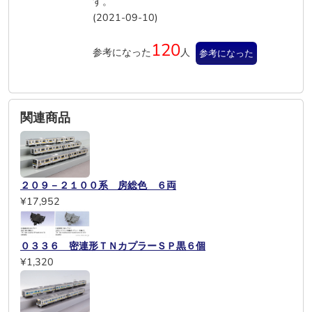
す。
(2021-09-10)
120
参考になった
人
参考になった
関連商品
２０９－２１００系 房総色 ６両
¥17,952
０３３６ 密連形ＴＮカプラーＳＰ黒６個
¥1,320