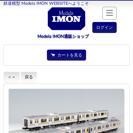
鉄道模型 Models IMON WEBSITEへようこそ
ログイン
Models IMON通販ショップ
カートを見る
＜＜
戻る