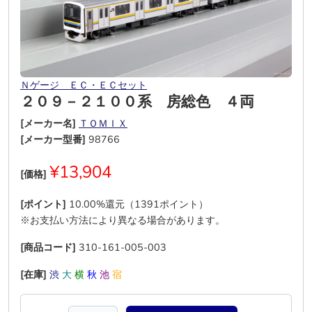
Ｎゲージ ＥＣ・ＥＣセット
２０９－２１００系 房総色 ４両
[メーカー名]
ＴＯＭＩＸ
[メーカー型番]
98766
¥13,904
[価格]
[ポイント]
10.00%還元（1391ポイント）
※お支払い方法により異なる場合があります。
[商品コード]
310-161-005-003
[在庫]
渋
大
横
秋
池
宿