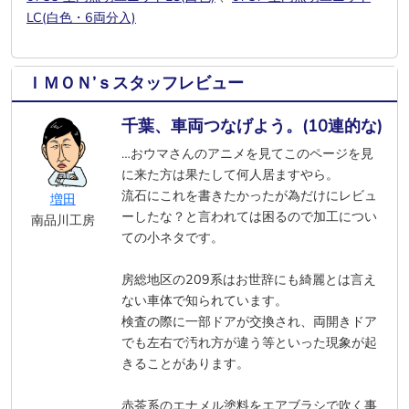
LC(白色・6両分入)
ＩＭＯＮ’ｓスタッフレビュー
千葉、車両つなげよう。(10連的な)
…おウマさんのアニメを見てこのページを見
に来た方は果たして何人居ますやら。
流石にこれを書きたかったが為だけにレビュ
増田
ーしたな？と言われては困るので加工につい
南品川工房
ての小ネタです。
房総地区の209系はお世辞にも綺麗とは言え
ない車体で知られています。
検査の際に一部ドアが交換され、両開きドア
でも左右で汚れ方が違う等といった現象が起
きることがあります。
赤茶系のエナメル塗料をエアブラシで吹く事