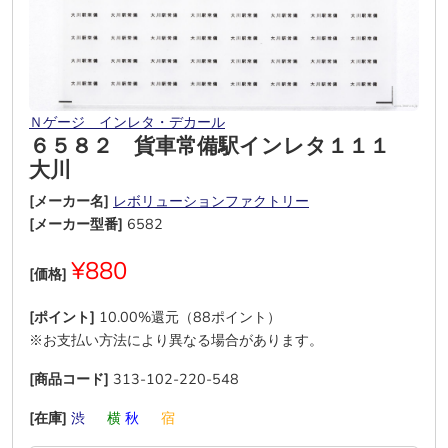
Ｎゲージ インレタ・デカール
６５８２ 貨車常備駅インレタ１１１
大川
[メーカー名]
レボリューションファクトリー
[メーカー型番]
6582
¥880
[価格]
[ポイント]
10.00%還元（88ポイント）
※お支払い方法により異なる場合があります。
[商品コード]
313-102-220-548
[在庫]
渋
―
横
秋
―
宿