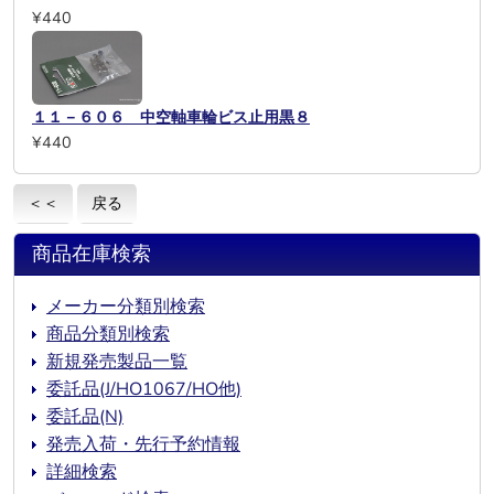
¥440
１１－６０６ 中空軸車輪ビス止用黒８
¥440
＜＜
戻る
商品在庫検索
メーカー分類別検索
商品分類別検索
新規発売製品一覧
委託品(J/HO1067/HO他)
委託品(N)
発売入荷・先行予約情報
詳細検索