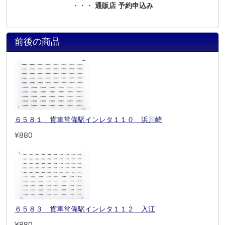
・・・
通販店 予約申込み
前後の商品
６５８１ 貨車常備駅インレタ１１０ 浜川崎
¥880
６５８３ 貨車常備駅インレタ１１２ 入江
¥880