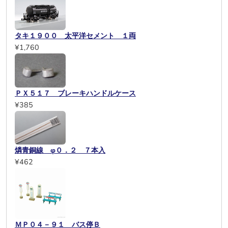
タキ１９００ 太平洋セメント １両
¥1,760
ＰＸ５１７ ブレーキハンドルケース
¥385
燐青銅線 φ０．２ ７本入
¥462
ＭＰ０４－９１ バス停Ｂ